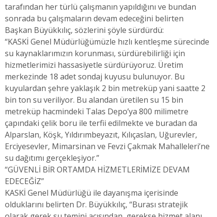
tarafından her türlü çalışmanın yapıldığını ve bundan
sonrada bu çalışmaların devam edeceğini belirten
Başkan Büyükkılıç, sözlerini şöyle sürdürdü:
“KASKİ Genel Müdürlüğümüzle hızlı kentleşme sürecinde
su kaynaklarımızın korunması, sürdürebilirliği için
hizmetlerimizi hassasiyetle sürdürüyoruz. Üretim
merkezinde 18 adet sondaj kuyusu bulunuyor. Bu
kuyulardan şehre yaklaşık 2 bin metreküp yani saatte 2
bin ton su veriliyor. Bu alandan üretilen su 15 bin
metreküp hacmindeki Talas Depo’ya 800 milimetre
çapındaki çelik boru ile terfii edilmekte ve buradan da
Alparslan, Köşk, Yıldırımbeyazıt, Kılıçaslan, Uğurevler,
Erciyesevler, Mimarsinan ve Fevzi Çakmak Mahalleleri’ne
su dağıtımı gerçekleşiyor.”
“GÜVENLİ BİR ORTAMDA HİZMETLERİMİZE DEVAM
EDECEĞİZ”
KASKİ Genel Müdürlüğü ile dayanışma içerisinde
olduklarını belirten Dr. Büyükkılıç, “Burası stratejik
olarak gerek su temini açısından, gerekse hizmet alanı