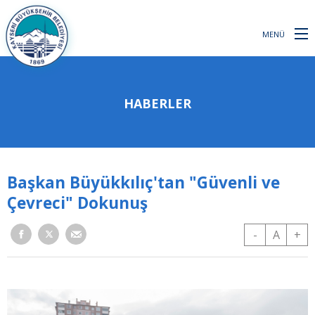
MENÜ
HABERLER
Başkan Büyükkılıç'tan "Güvenli ve
Çevreci" Dokunuş
-
A
+