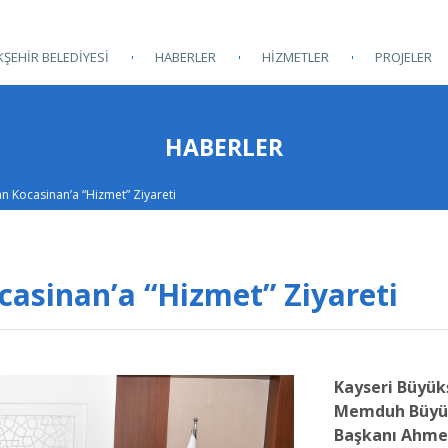
ŞEHİR BELEDİYESİ
HABERLER
HİZMETLER
PROJELER
HABERLER
an Kocasinan’a “Hizmet” Ziyareti
casinan’a “Hizmet” Ziyareti
Kayseri Büyük
Memduh Büyükk
Başkanı Ahmet