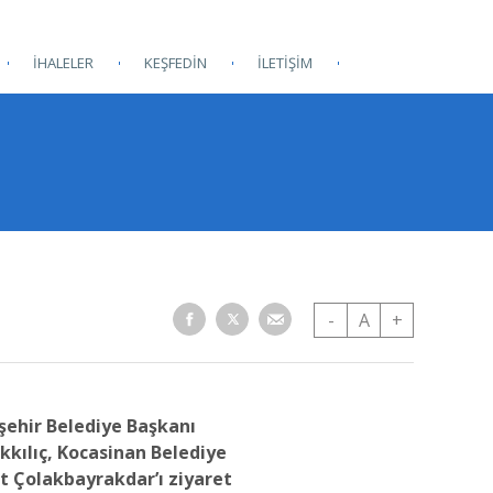
İHALELER
KEŞFEDİN
İLETİŞİM
-
A
+
şehir Belediye Başkanı
ılıç, Kocasinan Belediye
 Çolakbayrakdar’ı ziyaret