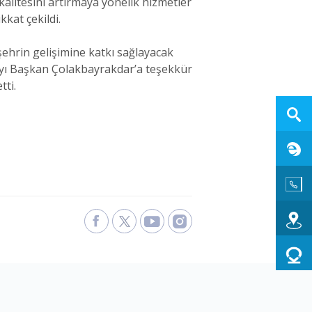
kalitesini artırmaya yönelik hizmetler
kat çekildi.
şehrin gelişimine katkı sağlayacak
layı Başkan Çolakbayrakdar’a teşekkür
tti.