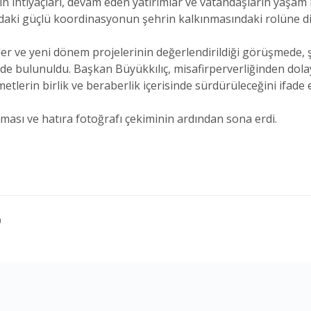
’ın ihtiyaçları, devam eden yatırımlar ve vatandaşların yaşam 
ndaki güçlü koordinasyonun şehrin kalkınmasındaki rolüne dik
ler ve yeni dönem projelerinin değerlendirildiği görüşmede, 
inde bulunuldu. Başkan Büyükkılıç, misafirperverliğinden do
tlerin birlik ve beraberlik içerisinde sürdürüleceğini ifade e
aşılması ve hatıra fotoğrafı çekiminin ardından sona erdi.
0