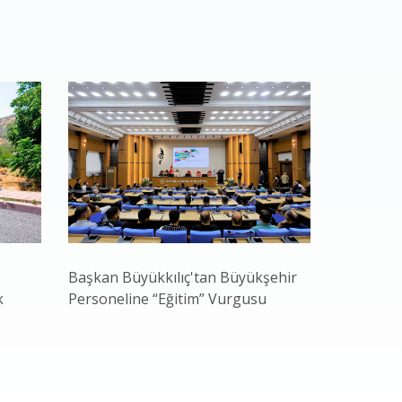
Başkan Büyükkılıç'tan Büyükşehir
Büyükşehi
k
Personeline “Eğitim” Vurgusu
Âşık Seyr
Neşesine