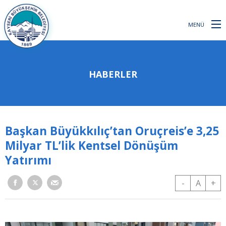
MENÜ
HABERLER
Başkan Büyükkılıç’tan Oruçreis’e 3,25
Milyar TL’lik Kentsel Dönüşüm
Yatırımı
-
A
+