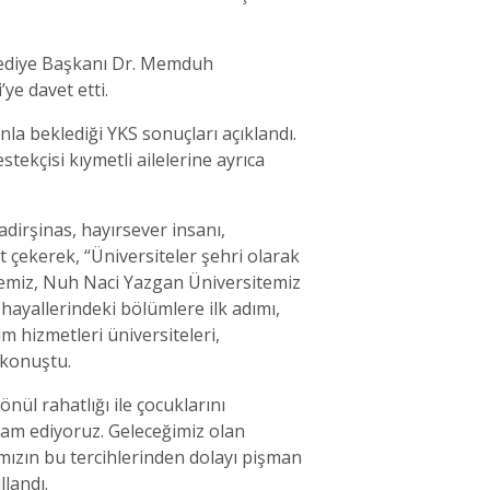
lediye Başkanı Dr. Memduh
ye davet etti.
la beklediği YKS sonuçları açıklandı.
tekçisi kıymetli ailelerine ayrıca
adirşinas, hayırsever insanı,
t çekerek, “Üniversiteler şehri olarak
itemiz, Nuh Naci Yazgan Üniversitemiz
 hayallerindeki bölümlere ilk adımı,
im hizmetleri üniversiteleri,
 konuştu.
nül rahatlığı ile çocuklarını
vam ediyoruz. Geleceğimiz olan
ımızın bu tercihlerinden dolayı pişman
landı.