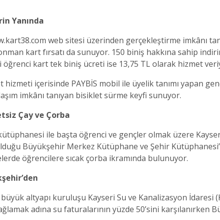
rin Yanında
 www.kart38.com web sitesi üzerinden gerçekleştirme imkânı t
abonman kart fırsatı da sunuyor. 150 biniş hakkına sahip indi
 öğrenci kart tek biniş ücreti ise 13,75 TL olarak hizmet veri
t hizmeti içerisinde PAYBİS mobil ile üyelik tanımı yapan genç
ulaşım imkânı tanıyan bisiklet sürme keyfi sunuyor.
tsiz Çay ve Çorba
kütüphanesi ile başta öğrenci ve gençler olmak üzere Kayser
 olduğu Büyükşehir Merkez Kütüphane ve Şehir Kütüphanesi’n
telerde öğrencilere sıcak çorba ikramında bulunuyor.
kşehir’den
 büyük altyapı kuruluşu Kayseri Su ve Kanalizasyon İdaresi 
sağlamak adına su faturalarının yüzde 50’sini karşılanırken 