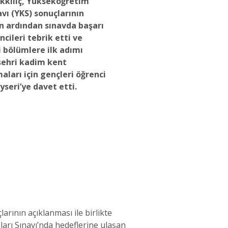
kılıç, Yükseköğretim
vı (YKS) sonuçlarının
n ardından sınavda başarı
cileri tebrik etti ve
i bölümlere ilk adımı
 şehri kadim kent
aları için gençleri öğrenci
yseri’ye davet etti.
arının açıklanması ile birlikte
arı Sınavı’nda hedeflerine ulaşan