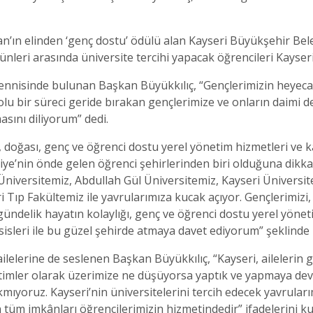
’ın elinden ‘genç dostu’ ödülü alan Kayseri Büyükşehir Be
eri arasında üniversite tercihi yapacak öğrencileri Kayseri’
mennisinde bulunan Başkan Büyükkılıç, “Gençlerimizin heyecan
olu bir süreci geride bırakan gençlerimize ve onların daimi des
asını diliyorum” dedi.
ü, doğası, genç ve öğrenci dostu yerel yönetim hizmetleri ve k
kiye’nin önde gelen öğrenci şehirlerinden biri olduğuna dikka
s Üniversitemiz, Abdullah Gül Üniversitemiz, Kayseri Ünivers
ri Tıp Fakültemiz ile yavrularımıza kucak açıyor. Gençlerimizi,
 gündelik hayatın kolaylığı, genç ve öğrenci dostu yerel yönet
sisleri ile bu güzel şehirde atmaya davet ediyorum” şeklinde
ilelerine de seslenen Başkan Büyükkılıç, “Kayseri, ailelerin gö
etimler olarak üzerimize ne düşüyorsa yaptık ve yapmaya de
kmıyoruz. Kayseri’nin üniversitelerini tercih edecek yavrular
üm imkânları öğrencilerimizin hizmetindedir” ifadelerini kul