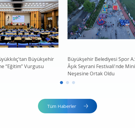
yükkılıç'tan Büyükşehir
Büyükşehir Belediyesi Spor A.Ş
ne “Eğitim” Vurgusu
Âşık Seyrani Festivali'nde Mini
Neşesine Ortak Oldu
Tüm Haberler