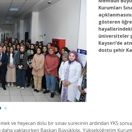
Memduh Büyük
Kurumları Sına
açıklanmasını
gösteren öğren
hayallerindek
üniversiteler
Kayseri’de atm
dostu şehir Ka
 emek ve heyecan dolu bir sınav sürecinin ardından YKS sonuçl
ım daha yaklaşırken Başkan Büyükkılıç, Yükseköğretim Kuruml