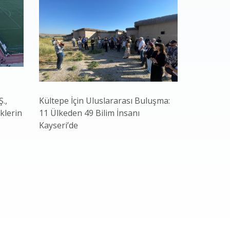
.,
Kültepe İçin Uluslararası Buluşma:
Başkan Bü
klerin
11 Ülkeden 49 Bilim İnsanı
Atılım: Şe
Kayseri’de