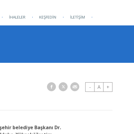
İHALELER
KEŞFEDİN
İLETİŞİM
-
A
+
şehir belediye Başkanı Dr.