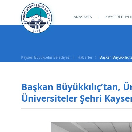
ANASAYFA
KAYSERİ BÜYÜK
Kayseri Büyükşehir Belediyesi
Haberler
Başkan Büyükkılıç’t
Başkan Büyükkılıç’tan, Ün
Üniversiteler Şehri Kayse