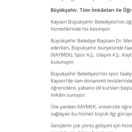
Büyükşehir, Tüm İmkânları ile Öğr
Kayseri Büyükşehir Belediyesi’nin ö
hizmetlerinde hız kesmiyor.
Büyükşehir Belediye Başkanı Dr. Memd
ederken, Büyükşehir bünyesinde faali
(KAYMEK), Spor A.Ş., Ulaşım A.Ş., Kay
bulunuyor.
Büyükşehir Belediyesi’nin spor faaliy
Kayseri’de tam donanımlı tesislerinde
öğrencilere, yabancı dil kursları baş
imkânı sunuyor.
Öte yandan KAYMEK, üniversite öğrenci
sağlayan bu hizmet büyük ilgi görüyo
Gençlerin çok yönlü gelişimi için hiz