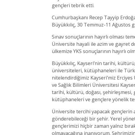
gençleri tebrik etti.
Cumhurbaşkanı Recep Tayyip Erdoğan
Büyükkılıç, 30 Temmuz-11 Ağustos günl
Sınav sonuçlarının hayırlı olması te
Üniversite hayali ile azim ve gayret d
ülkemize YKS sonuçlarının hayırlı olm
Büyükkılıç, Kayseri’nin tarihi, kültür
üniversiteleri, kütüphaneleri ile Tür
nitelendirdiğimiz Kayseri’miz Erciye
ve Sağlık Bilimleri Üniversitesi Kayse
tarihi, kültürü, doğası, şehirleşmesi,
kütüphaneleri ve gençlere yönelik te
Üniversite tercihi yapacak gençlerin a
gönderebileceği bir şehir. Yerel yön
gençlerimizi hiçbir zaman yalnız bıra
olmayacağına inanıyorum. Şehrimizin t