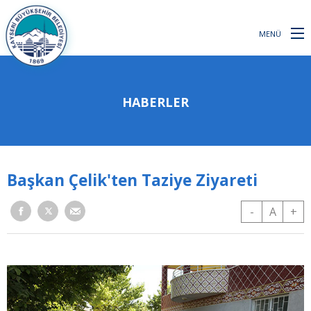
MENÜ
HABERLER
Başkan Çelik'ten Taziye Ziyareti
-
A
+