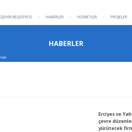
ŞEHİR BELEDİYESİ
HABERLER
HİZMETLER
PROJELER
HABERLER
hale
Erciyes ve Yah
çevre düzenle
yürütecek fir