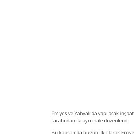
Erciyes ve Yahyalı'da yapılacak inşaa
tarafından iki ayrı ihale düzenlendi.
Bu kapsamda bugün ilk olarak Erciyes D