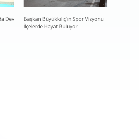
da Dev
Başkan Büyükkılıç'ın Spor Vizyonu
Başkan Bü
İlçelerde Hayat Buluyor
Gençliğiyl
ve Teknol