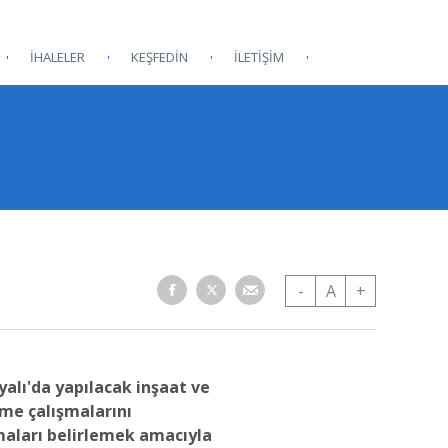
İHALELER
KEŞFEDİN
İLETİŞİM
-
A
+
yalı'da yapılacak inşaat ve
me çalışmalarını
maları belirlemek amacıyla