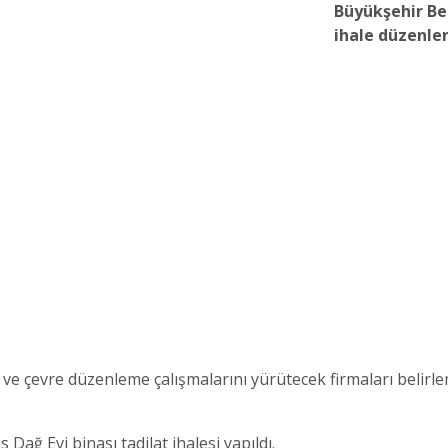
Büyükşehir Bel
ihale düzenle
t ve çevre düzenleme çalışmalarını yürütecek firmaları belir
ağ Evi binası tadilat ihalesi yapıldı.