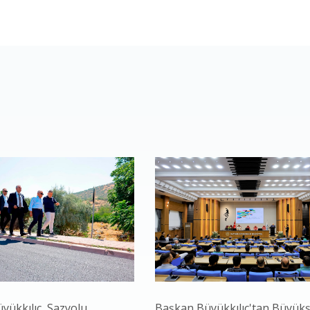
yükkılıç, Sazyolu
Başkan Büyükkılıç'tan Büyükş