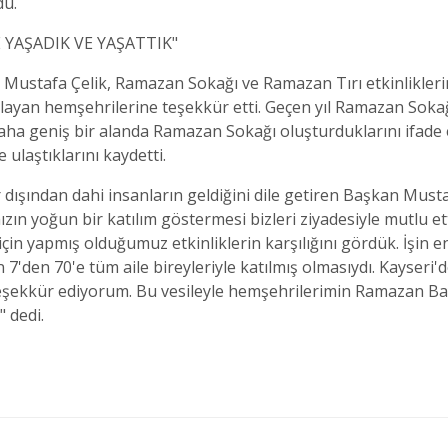
du.
 YAŞADIK VE YAŞATTIK"
Mustafa Çelik, Ramazan Sokağı ve Ramazan Tırı etkinliklerin
ğlayan hemşehrilerine teşekkür etti. Geçen yıl Ramazan Sokağı
e daha geniş bir alanda Ramazan Sokağı oluşturduklarını ifad
ulaştıklarını kaydetti.
ir dışından dahi insanların geldiğini dile getiren Başkan Mu
ızın yoğun bir katılım göstermesi bizleri ziyadesiyle mutlu 
çin yapmış olduğumuz etkinliklerin karşılığını gördük. İşin 
 7'den 70'e tüm aile bireyleriyle katılmış olmasıydı. Kayseri'
eşekkür ediyorum. Bu vesileyle hemşehrilerimin Ramazan Bay
 dedi.