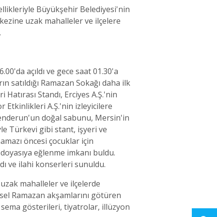
ellikleriyle Büyükşehir Belediyesi'nin
ezine uzak mahalleler ve ilçelere
.
6.00'da açıldı ve gece saat 01.30'a
rın satıldığı Ramazan Sokağı daha ilk
Hatırası Standı, Erciyes A.Ş.'nin
tkinlikleri A.Ş.'nin izleyicilere
skenderun'un doğal sabunu, Mersin'in
e Türkevi gibi stant, işyeri ve
amazı öncesi çocuklar için
da doyasıya eğlenme imkanı buldu.
ı ve ilahi konserleri sunuldu.
uzak mahalleler ve ilçelerde
eksel Ramazan akşamlarını götüren
sema gösterileri, tiyatrolar, illüzyon