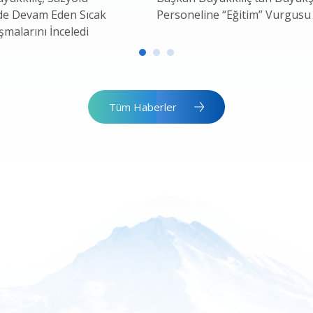
de Devam Eden Sıcak
Personeline “Eğitim” Vurgusu
ışmalarını İnceledi
Tüm Haberler