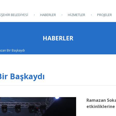
ŞEHİR BELEDİYESİ
HABERLER
HİZMETLER
PROJELER
HABERLER
azan Bir Başkaydı
Bir Başkaydı
Ramazan Soka
etkinliklerine 