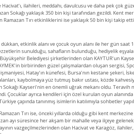
e Hacivat'ı, ilahileri, meddahı, davulcusu ve daha pek çok güz
 Sokağı yaklaşık 350 bin kişi tarafından gezildi. Kent merk
Ramazan Tırı etkinliklerini ise yaklaşık 50 bin kişi takip etti
7 dükkan, etkinlik alanı ve çocuk oyun alanı ile her gün saat 1
ezzetlerin sunulduğu, sahafların bulunduğu, hediyelik eşyala
Büyükşehir Belediyesi şirketlerinden olan KAYTUR'un Kayseri 
YMEK'in birbirinden güzel çalışmalardan oluşan sergisi, Spor E
pişmaniyesi, Hatay'ın künefesi, Bursa'nın kestane şekeri, İ
 alanları, kaybolmaya yüz tutmuş bakır ustası, közde kahvesiyl
an Sokağı Kayseri'nin en önemli uğrak mekanı oldu. Teravih n
ndi. Çocuklar ayrıca kendileri için özel kurulan oyun alanın
rkiye çapında tanınmış isimlerin katılımıyla sohbetler yapıld
amazan Tırı ise, önceki yıllarda olduğu gibi kent merkezine 
zan ayı süresince her akşam bir mahalle veya ilçeye gelen
yının vazgeçilmezlerinden olan Hacivat ve Karagöz, ilahiler, 