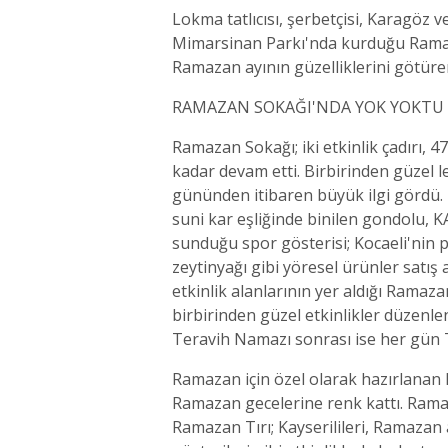
Lokma tatlıcısı, şerbetçisi, Karagöz v
Mimarsinan Parkı'nda kurduğu Ramazan
Ramazan ayının güzelliklerini götüren 
RAMAZAN SOKAĞI'NDA YOK YOKTU
Ramazan Sokağı; iki etkinlik çadırı, 4
kadar devam etti. Birbirinden güzel l
gününden itibaren büyük ilgi gördü. 
suni kar eşliğinde binilen gondolu, KA
sunduğu spor gösterisi; Kocaeli'nin 
zeytinyağı gibi yöresel ürünler satış
etkinlik alanlarının yer aldığı Ramaz
birbirinden güzel etkinlikler düzenle
Teravih Namazı sonrası ise her gün Tü
Ramazan için özel olarak hazırlanan R
Ramazan gecelerine renk kattı. Rama
Ramazan Tırı; Kayserilileri, Ramazan a