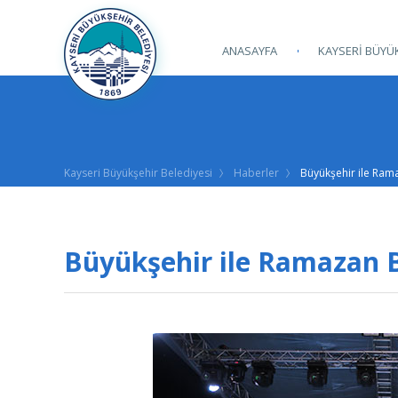
ANASAYFA
KAYSERİ BÜYÜK
Kayseri Büyükşehir Belediyesi
Haberler
Büyükşehir ile Ram
Büyükşehir ile Ramazan 