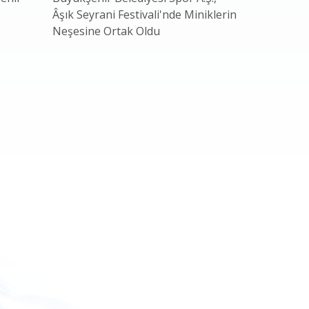
Âşık Seyrani Festivali'nde Miniklerin
11 Ülkede
Neşesine Ortak Oldu
Kayseri’d