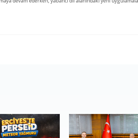
unmaya devam ederken, yabancı dil alanındaki yeni uygulamala