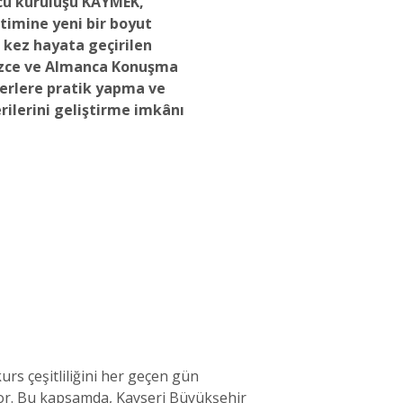
cü kuruluşu KAYMEK,
itimine yeni bir boyut
k kez hayata geçirilen
lizce ve Almanca Konuşma
yerlere pratik yapma ve
ilerini geliştirme imkânı
urs çeşitliliğini her geçen gün
üyor. Bu kapsamda, Kayseri Büyükşehir