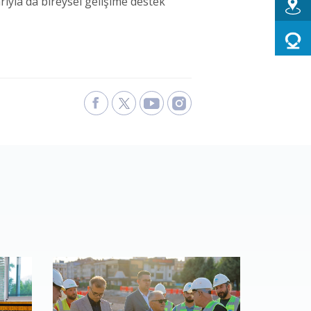
rıyla da bireysel gelişime destek