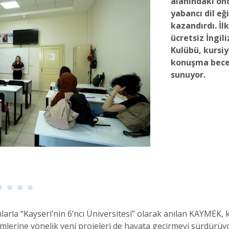
alanındaki ön
yabancı dil eğ
kazandırdı. İl
ücretsiz İngi
Kulübü, kursi
konuşma becer
sunuyor.
arla “Kayseri’nin 6’ncı Üniversitesi” olarak anılan KAYMEK, k
işimlerine yönelik yeni projeleri de hayata geçirmeyi sürdür