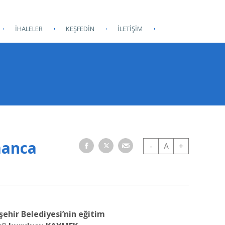
İHALELER
KEŞFEDİN
İLETİŞİM
manca
-
A
+
ehir Belediyesi’nin eğitim