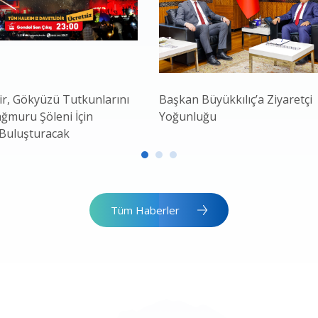
r, Gökyüzü Tutkunlarını
Başkan Büyükkılıç’a Ziyaretçi
ğmuru Şöleni İçin
Yoğunluğu
 Buluşturacak
Tüm Haberler