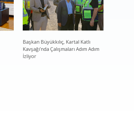
Başkan Büyükkılıç, Kartal Katlı
Kayseri B
Kavşağı’nda Çalışmaları Adım Adım
Hasadı Ba
İzliyor
Ekonomi