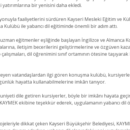
 yatırımlarına bir yenisini daha ekledi.
nuyla faaliyetlerini sürdüren Kayseri Mesleki Eğitim ve Kült
 Kulübü ile yabancı dil eğitiminde önemli bir adım attı.
zman eğitmenler eşliğinde başlayan İngilizce ve Almanca 
arına, iletişim becerilerini geliştirmelerine ve özgüven ka
 çalışmaları, dil öğrenimini sınıf ortamının ötesine taşıyarak 
isteyen vatandaşlardan ilgi gören konuşma kulübü, kursiyerler
 günlük hayatta kullanabilmelerine imkân tanıyor.
yeti dile getiren kursiyerler, böyle bir imkânı hayata geç
KAYMEK ekibine teşekkür ederek, uygulamanın yabancı dil ö
projeleriyle dikkat çeken Kayseri Büyükşehir Belediyesi, KAYM