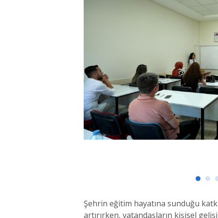
Şehrin eğitim hayatına sunduğu katkıl
artırırken, vatandaşların kişisel gel