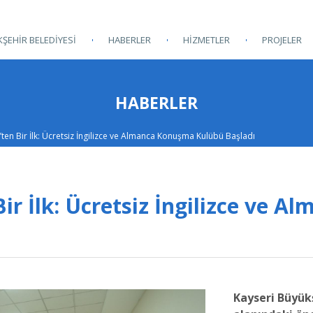
ŞEHİR BELEDİYESİ
HABERLER
HİZMETLER
PROJELER
HABERLER
en Bir İlk: Ücretsiz İngilizce ve Almanca Konuşma Kulübü Başladı
 İlk: Ücretsiz İngilizce ve Al
Kayseri Büyükş