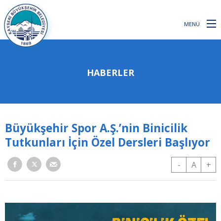
MENÜ
HABERLER
Büyükşehir Spor A.Ş.’nin Binicilik
Tutkunları İçin Özel Dersleri Başlıyor
-
A
+