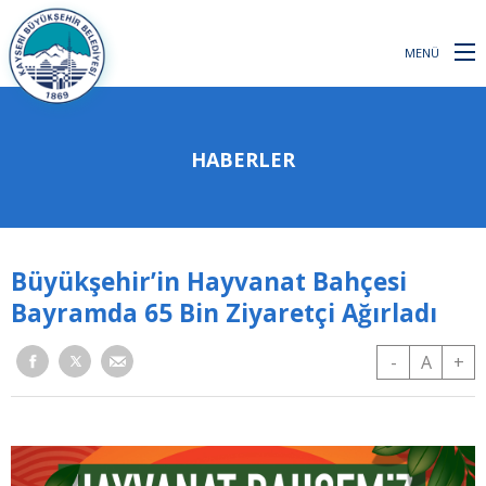
MENÜ
HABERLER
Büyükşehir’in Hayvanat Bahçesi
Bayramda 65 Bin Ziyaretçi Ağırladı
-
A
+