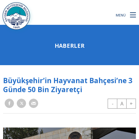
MENÜ
HABERLER
Büyükşehir’in Hayvanat Bahçesi’ne 3
Günde 50 Bin Ziyaretçi
-
A
+