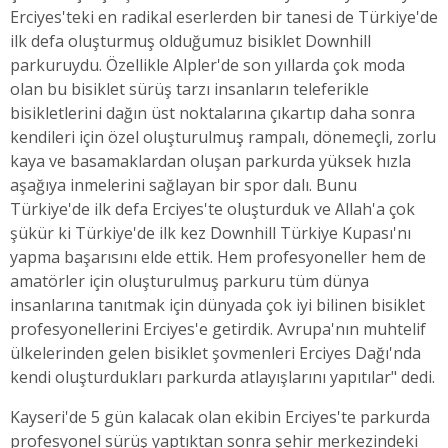
Erciyes'teki en radikal eserlerden bir tanesi de Türkiye'de
ilk defa oluşturmuş olduğumuz bisiklet Downhill
parkuruydu. Özellikle Alpler'de son yıllarda çok moda
olan bu bisiklet sürüş tarzı insanların teleferikle
bisikletlerini dağın üst noktalarına çıkartıp daha sonra
kendileri için özel oluşturulmuş rampalı, dönemeçli, zorlu
kaya ve basamaklardan oluşan parkurda yüksek hızla
aşağıya inmelerini sağlayan bir spor dalı. Bunu
Türkiye'de ilk defa Erciyes'te oluşturduk ve Allah'a çok
şükür ki Türkiye'de ilk kez Downhill Türkiye Kupası'nı
yapma başarısını elde ettik. Hem profesyoneller hem de
amatörler için oluşturulmuş parkuru tüm dünya
insanlarına tanıtmak için dünyada çok iyi bilinen bisiklet
profesyonellerini Erciyes'e getirdik. Avrupa'nın muhtelif
ülkelerinden gelen bisiklet şovmenleri Erciyes Dağı'nda
kendi oluşturdukları parkurda atlayışlarını yapıtılar" dedi.
Kayseri'de 5 gün kalacak olan ekibin Erciyes'te parkurda
profesyonel sürüş yaptıktan sonra şehir merkezindeki