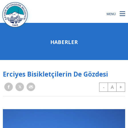
MENÜ
HABERLER
Erciyes Bisikletçilerin De Gözdesi
-
A
+