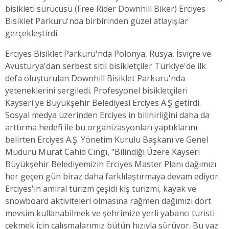
bisikleti sürücüsü (Free Rider Downhill Biker) Erciyes
Bisiklet Parkuru'nda birbirinden güzel atlayışlar
gerçekleştirdi.
Erciyes Bisiklet Parkuru'nda Polonya, Rusya, İsviçre ve
Avusturya'dan serbest sitil bisikletçiler Türkiye'de ilk
defa oluşturulan Downhill Bisiklet Parkuru'nda
yeteneklerini sergiledi. Profesyonel bisikletçileri
Kayseri'ye Büyükşehir Belediyesi Erciyes A.Ş getirdi.
Sosyal medya üzerinden Erciyes'in bilinirliğini daha da
arttırma hedefi ile bu organizasyonları yaptıklarını
belirten Erciyes A.Ş. Yönetim Kurulu Başkanı ve Genel
Müdürü Murat Cahid Cıngı, "Bilindiği Üzere Kayseri
Büyükşehir Belediyemizin Erciyes Master Planı dağımızı
her geçen gün biraz daha farklılaştırmaya devam ediyor.
Erciyes'in amiral turizm çeşidi kış turizmi, kayak ve
snowboard aktiviteleri olmasına rağmen dağımızı dört
mevsim kullanabilmek ve şehrimize yerli yabancı turisti
çekmek için çalışmalarımız bütün hızıyla sürüyor. Bu yaz