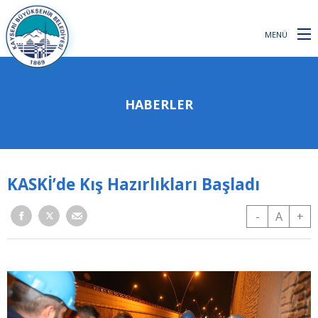
MENÜ
HABERLER
KASKİ’de Kış Hazırlıkları Başladı
-
A
+