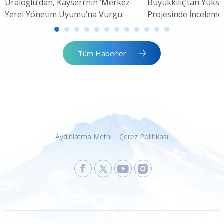
Uraloğlu’dan, Kayseri’nin ‘Merkez-
Büyükkılıç’tan Yükse
Yerel Yönetim Uyumu’na Vurgu
Projesinde İnceleme
Tüm Haberler
Aydınlatma Metni
Çerez Politikası