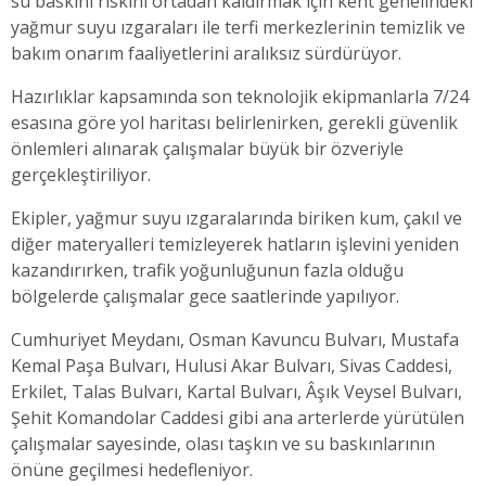
su baskını riskini ortadan kaldırmak için kent genelindeki
yağmur suyu ızgaraları ile terfi merkezlerinin temizlik ve
bakım onarım faaliyetlerini aralıksız sürdürüyor.
Hazırlıklar kapsamında son teknolojik ekipmanlarla 7/24
esasına göre yol haritası belirlenirken, gerekli güvenlik
önlemleri alınarak çalışmalar büyük bir özveriyle
gerçekleştiriliyor.
Ekipler, yağmur suyu ızgaralarında biriken kum, çakıl ve
diğer materyalleri temizleyerek hatların işlevini yeniden
kazandırırken, trafik yoğunluğunun fazla olduğu
bölgelerde çalışmalar gece saatlerinde yapılıyor.
Cumhuriyet Meydanı, Osman Kavuncu Bulvarı, Mustafa
Kemal Paşa Bulvarı, Hulusi Akar Bulvarı, Sivas Caddesi,
Erkilet, Talas Bulvarı, Kartal Bulvarı, Âşık Veysel Bulvarı,
Şehit Komandolar Caddesi gibi ana arterlerde yürütülen
çalışmalar sayesinde, olası taşkın ve su baskınlarının
önüne geçilmesi hedefleniyor.