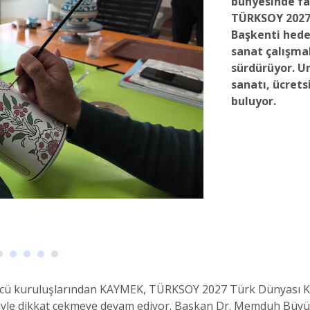
bünyesinde fa
TÜRKSOY 2027 
Başkenti hede
sanat çalışma
sürdürüyor. U
sanatı, ücrets
buluyor.
öncü kuruluşlarından KAYMEK, TÜRKSOY 2027 Türk Dünyası K
leriyle dikkat çekmeye devam ediyor. Başkan Dr. Memduh Büyü