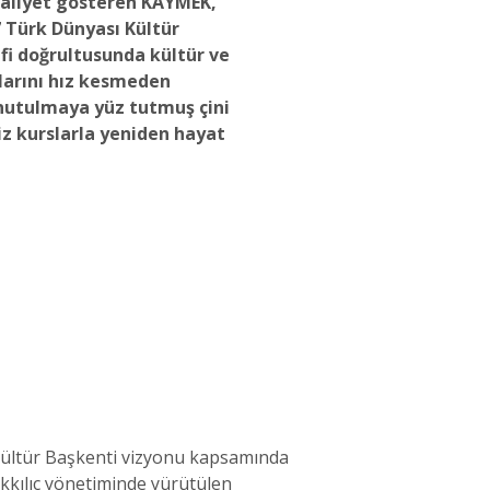
aliyet gösteren KAYMEK,
Türk Dünyası Kültür
fi doğrultusunda kültür ve
larını hız kesmeden
nutulmaya yüz tutmuş çini
iz kurslarla yeniden hayat
ültür Başkenti vizyonu kapsamında
kkılıç yönetiminde yürütülen