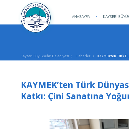
ANASAYFA
KAYSERİ BÜYÜK
Kayseri Büyükşehir Belediyesi
Haberler
KAYMEK’ten Türk Dün
KAYMEK’ten Türk Dünyası
Katkı: Çini Sanatına Yoğun