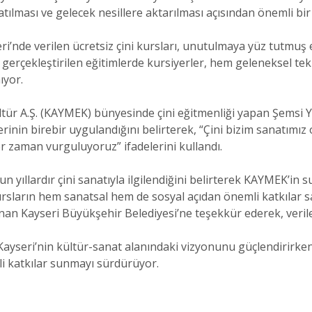
tılması ve gelecek nesillere aktarılması açısından önemli bir 
de verilen ücretsiz çini kursları, unutulmaya yüz tutmuş el
gerçekleştirilen eğitimlerde kursiyerler, hem geleneksel tek
ıyor.
ültür A.Ş. (KAYMEK) bünyesinde çini eğitmenliği yapan Şemsi Y
inin birebir uygulandığını belirterek, “Çini bizim sanatımız 
r zaman vurguluyoruz” ifadelerini kullandı.
n yıllardır çini sanatıyla ilgilendiğini belirterek KAYMEK’
rsların hem sanatsal hem de sosyal açıdan önemli katkılar sağl
 Kayseri Büyükşehir Belediyesi’ne teşekkür ederek, verilen
Kayseri’nin kültür-sanat alanındaki vizyonunu güçlendirir
i katkılar sunmayı sürdürüyor.