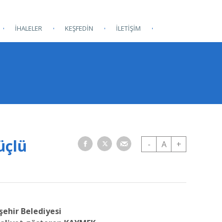
İHALELER
KEŞFEDİN
İLETİŞİM
üçlü
-
A
+
şehir Belediyesi