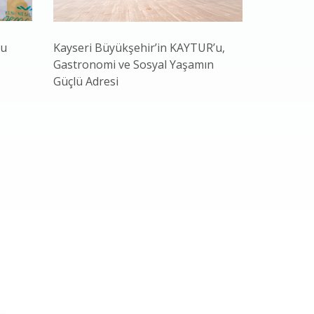
nu
Kayseri Büyükşehir’in KAYTUR’u,
Bakan Yar
Gastronomi ve Sosyal Yaşamın
Başkan Bü
Güçlü Adresi