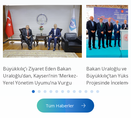
Büyükkılıç’ı Ziyaret Eden Bakan
Bakan Uraloğlu ve 
Uraloğlu’dan, Kayseri’nin ‘Merkez-
Büyükkılıç’tan Yükse
Yerel Yönetim Uyumu’na Vurgu
Projesinde İnceleme
Tüm Haberler