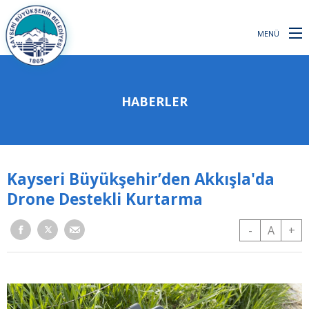
MENÜ
HABERLER
Kayseri Büyükşehir’den Akkışla'da
Drone Destekli Kurtarma
-
A
+