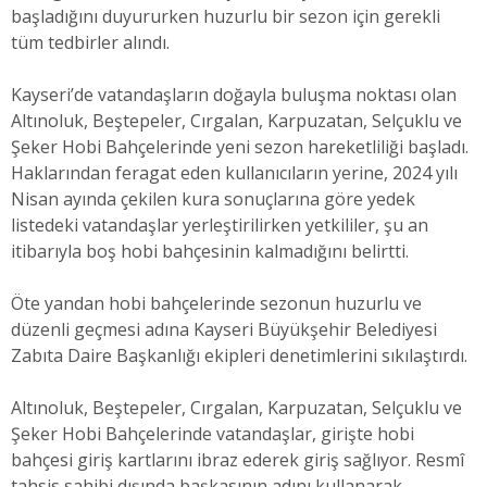
başladığını duyururken huzurlu bir sezon için gerekli
tüm tedbirler alındı.
Kayseri’de vatandaşların doğayla buluşma noktası olan
Altınoluk, Beştepeler, Cırgalan, Karpuzatan, Selçuklu ve
Şeker Hobi Bahçelerinde yeni sezon hareketliliği başladı.
Haklarından feragat eden kullanıcıların yerine, 2024 yılı
Nisan ayında çekilen kura sonuçlarına göre yedek
listedeki vatandaşlar yerleştirilirken yetkililer, şu an
itibarıyla boş hobi bahçesinin kalmadığını belirtti.
Öte yandan hobi bahçelerinde sezonun huzurlu ve
düzenli geçmesi adına Kayseri Büyükşehir Belediyesi
Zabıta Daire Başkanlığı ekipleri denetimlerini sıkılaştırdı.
Altınoluk, Beştepeler, Cırgalan, Karpuzatan, Selçuklu ve
Şeker Hobi Bahçelerinde vatandaşlar, girişte hobi
bahçesi giriş kartlarını ibraz ederek giriş sağlıyor. Resmî
tahsis sahibi dışında başkasının adını kullanarak