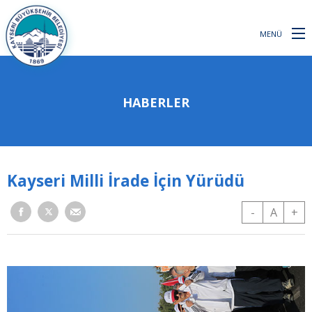
MENÜ
HABERLER
Kayseri Milli İrade İçin Yürüdü
-
A
+