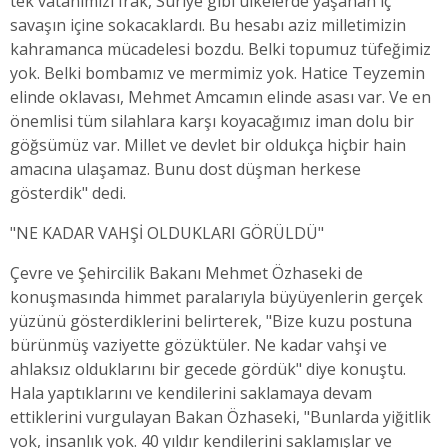
tek vatanımızı Irak, Suriye gibi ülkelerde yaşanan iç
savaşın içine sokacaklardı. Bu hesabı aziz milletimizin
kahramanca mücadelesi bozdu. Belki topumuz tüfeğimiz
yok. Belki bombamız ve mermimiz yok. Hatice Teyzemin
elinde oklavası, Mehmet Amcamın elinde asası var. Ve en
önemlisi tüm silahlara karşı koyacağımız iman dolu bir
göğsümüz var. Millet ve devlet bir oldukça hiçbir hain
amacına ulaşamaz. Bunu dost düşman herkese
gösterdik" dedi.
"NE KADAR VAHŞİ OLDUKLARI GÖRÜLDÜ"
Çevre ve Şehircilik Bakanı Mehmet Özhaseki de
konuşmasında himmet paralarıyla büyüyenlerin gerçek
yüzünü gösterdiklerini belirterek, "Bize kuzu postuna
bürünmüş vaziyette gözüktüler. Ne kadar vahşi ve
ahlaksız olduklarını bir gecede gördük" diye konuştu.
Hala yaptıklarını ve kendilerini saklamaya devam
ettiklerini vurgulayan Bakan Özhaseki, "Bunlarda yiğitlik
yok, insanlık yok. 40 yıldır kendilerini saklamışlar ve