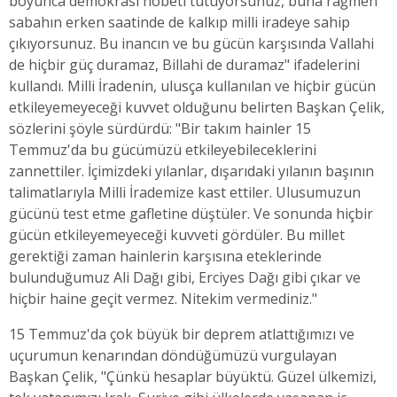
boyunca demokrasi nöbeti tutuyorsunuz, buna rağmen
sabahın erken saatinde de kalkıp milli iradeye sahip
çıkıyorsunuz. Bu inancın ve bu gücün karşısında Vallahi
de hiçbir güç duramaz, Billahi de duramaz" ifadelerini
kullandı. Milli İradenin, ulusça kullanılan ve hiçbir gücün
etkileyemeyeceği kuvvet olduğunu belirten Başkan Çelik,
sözlerini şöyle sürdürdü: "Bir takım hainler 15
Temmuz'da bu gücümüzü etkileyebileceklerini
zannettiler. İçimizdeki yılanlar, dışarıdaki yılanın başının
talimatlarıyla Milli İrademize kast ettiler. Ulusumuzun
gücünü test etme gafletine düştüler. Ve sonunda hiçbir
gücün etkileyemeyeceği kuvveti gördüler. Bu millet
gerektiği zaman hainlerin karşısına eteklerinde
bulunduğumuz Ali Dağı gibi, Erciyes Dağı gibi çıkar ve
hiçbir haine geçit vermez. Nitekim vermediniz."
15 Temmuz'da çok büyük bir deprem atlattığımızı ve
uçurumun kenarından döndüğümüzü vurgulayan
Başkan Çelik, "Çünkü hesaplar büyüktü. Güzel ülkemizi,