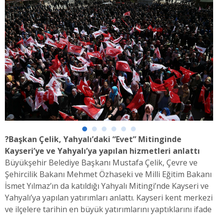
?Başkan Çelik, Yahyalı’daki “Evet” Mitinginde
Kayseri’ye ve Yahyalı’ya yapılan hizmetleri anlattı
Büyükşehir Belediye Başkanı Mustafa Çelik, Çevre ve
Şehircilik Bakanı Mehmet Özhaseki ve Milli Eğitim Bakanı
İsmet Yılmaz’ın da katıldığı Yahyalı Mitingi’nde Kayseri ve
Yahyalı’ya yapılan yatırımları anlattı. Kayseri kent merkezi
ve ilçelere tarihin en büyük yatırımlarını yaptıklarını ifade