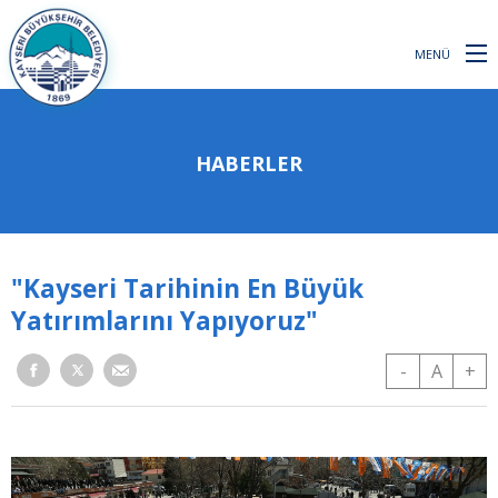
MENÜ
HABERLER
"Kayseri Tarihinin En Büyük
Yatırımlarını Yapıyoruz"
-
A
+