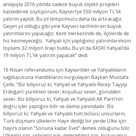
anlayışla 2016 yılında sadece büyük ölçekli projeleri
kastederek söylüyorum, Kayseri’ye 550 milyon TL’lik
yatırım yaptık. Bu yıl tempomuzu daha da artıracağız.
Geçen yıl olduğu gibi yine Kayseri tarihinin en büyük
yatırımlarını yapacağız. Kent merkezinde de, ilçelerde de
hız kesmeyeceğiz. Yahyalı için yaptığımız yatırımlarımızın
toplamı 32 milyon lirayı buldu. Bu yıl da KASKİ Yahyalı’da
19 milyon TL’lik yatırım yapacak” dedi.
16 Nisan referandumu için Kayserililer ve Yahyalılıların
sağduyusuna inandıklarını vurgulayan Başkan Mustafa
Çelik, “Biz biliyoruz ki, Yahyalı ve Yahyalılı Recep Tayyip
Erdoğan’ı yürekten sever, koşulsuz sever, gönülden
sever. Biz biliyoruz ki, Yahyalı ve Yahyalılı AK Parti’nin
doğru işler yaptığını bilir ve daima yanındadır. Biz
biliyoruz ki, Yahyalı ve Yahyalılı tüm bölücü unsurların,
Türk düşmanı ülkelerin Hayır dediği bir yerde Ülke için
hayırlı olanın “Sonuna kadar Evet” demek olduğunu bilir.
Ülkemiz için, şehrimiz için, geleceğimiz için, huzurumuz