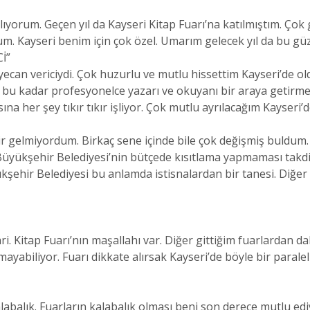
lıyorum. Geçen yıl da Kayseri Kitap Fuarı’na katılmıştım. Çok
Kayseri benim için çok özel. Umarım gelecek yıl da bu güze
İ”
can vericiydi. Çok huzurlu ve mutlu hissettim Kayseri’de old
n bu kadar profesyonelce yazarı ve okuyanı bir araya getirme
a her şey tıkır tıkır işliyor. Çok mutlu ayrılacağım Kayseri’
dir gelmiyordum. Birkaç sene içinde bile çok değişmiş buldum.
n. Büyükşehir Belediyesi’nin bütçede kısıtlama yapmaması takdi
kşehir Belediyesi bu anlamda istisnalardan bir tanesi. Diğer
i. Kitap Fuarı’nın maşallahı var. Diğer gittiğim fuarlardan dah
mayabiliyor. Fuarı dikkate alırsak Kayseri’de böyle bir paralel
abalık. Fuarların kalabalık olması beni son derece mutlu ediy