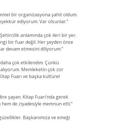
ükemmel bir organizasyona şahit oldum.
teşekkür ediyorum. Var olsunlar.”
ehircilik anlamında çok ileri bir yer.
angi bir fuar değil. Her şeyden önce
lar devam etmesini diliyorum.”
e daha çok etkilendim. Çünkü
f alıyorum. Memleketin çok zor
Kitap Fuarı ve başka kültürel
dire şayan. Kitap Fuarı’nda gerek
tı hem de ziyadesiyle memnun etti.”
güzellikler. Başkanımıza ve emeği