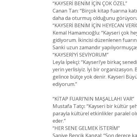
“KAYSERİ BENİM İÇİN ÇOK ÖZEL”
Canan Tan: “Birçok kitap fuarına katı
daha da oturmuş olduğunu görüyorum. 
“KAYSERİ BENİM İÇİN HEYECAN VERİC
Kemal Hamamcıoğlu: “Kayseri çok heye
gidiyorum. İkincisi düzenlenen fuarı
Sanki uzun zamandır yapılıyormuşçasın
“KAYSERİ’Yİ SEVİYORUM”
Leyla İpekçi: “Kayseri’ye birkaç sene
yerin yerlisiyiz. İyi bir organizasyo
gelince bütçe yok denir. Kayseri Büyü
ediyorum.”
“KİTAP FUARI’NIN MAŞALLAHI VAR”
Mustafa Tatçı: “Kayseri bir kültür şehr
parayla kültürel etkinlikler paralel ol
eder.”
“HER SENE GELMEK İSTERİM”
Saniye Bencik Kangal: “Son derece kal