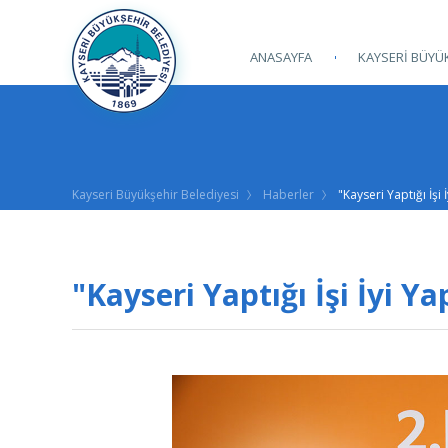
ANASAYFA
KAYSERİ BÜYÜK
Kayseri Büyükşehir Belediyesi
Haberler
"Kayseri Yaptığı İşi 
"Kayseri Yaptığı İşi İyi Ya