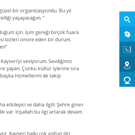
 güzel bir organizasyondu. Bu yıl
lliği yaşayacağım. “
uğum için. İşim gereği birçok fuara
si bizleri onore eden bir durum.
den”
 Kayseri’yi seviyorum. Sevdiğimiz
re şayan. Çünkü kültür işlerine sıra
 başka hizmetlerini de takip
a etkileyici ve daha ilgili. Şehre giren
lik var. İnşallah bu ilgi artarak devam
or. Kayseri halkı çok yoğun ilgi