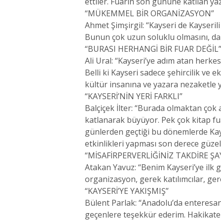
ettiler. Fuarın son gününe katılan yaza
“MÜKEMMEL BİR ORGANİZASYON”
Ahmet Şimşirgil: “Kayseri de Kayseril
Bunun çok uzun soluklu olmasını, daha
“BURASI HERHANGİ BİR FUAR DEĞİL
Ali Ural: “Kayseri’ye adım atan herkes
Belli ki Kayseri sadece şehircilik ve 
kültür insanına ve yazara nezaketle y
“KAYSERİ’NİN YERİ FARKLI”
Balçiçek İlter: “Burada olmaktan çok
katlanarak büyüyor. Pek çok kitap fu
günlerden geçtiği bu dönemlerde Kays
etkinlikleri yapması son derece güzel
“MİSAFİRPERVERLİĞİNİZ TAKDİRE Ş
Atakan Yavuz: “Benim Kayseri’ye ilk g
organizasyon, gerek katılımcılar, ger
“KAYSERİ’YE YAKIŞMIŞ”
Bülent Parlak: “Anadolu’da enteresan
geçenlere teşekkür ederim. Hakikaten