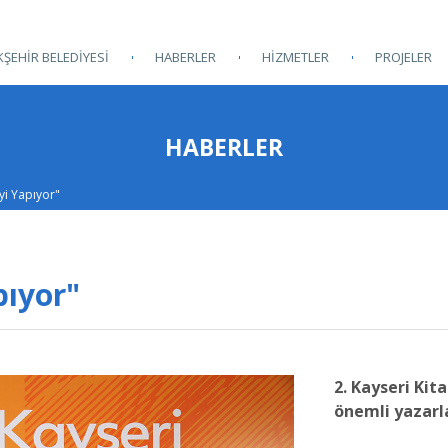
ŞEHİR BELEDİYESİ
HABERLER
HİZMETLER
PROJELER
HABERLER
İyi Yapıyor"
pıyor"
2. Kayseri Kit
önemli yazarla