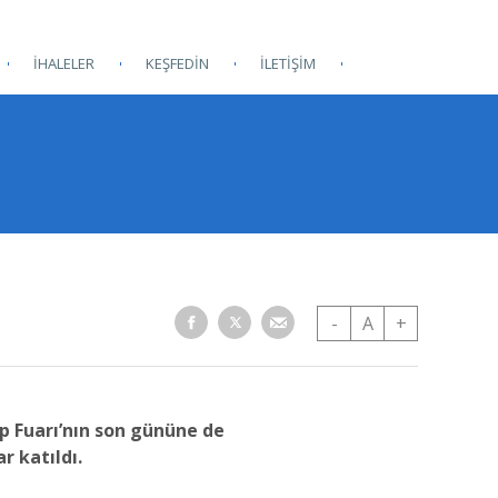
İHALELER
KEŞFEDİN
İLETİŞİM
-
A
+
ap Fuarı’nın son gününe de
r katıldı.