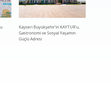
nu
Kayseri Büyükşehir’in KAYTUR’u,
Bakan Yar
Gastronomi ve Sosyal Yaşamın
Başkan Bü
Güçlü Adresi