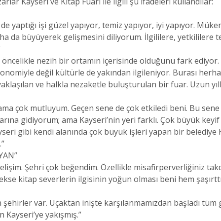
rlar Kayseri ve Kitap Fuarı ile ilgili şu ifadeleri kullandılar:
i de yaptığı işi güzel yapıyor, temiz yapıyor, iyi yapıyor. M
 da büyüyerek gelişmesini diliyorum. İlgililere, yetkililere 
”
 öncelikle nezih bir ortamın içerisinde olduğunu fark ediyor. Ş
ekonomiyle değil kültürle de yakından ilgileniyor. Burası herh
aklaşılan ve halkla nezaketle buluşturulan bir fuar. Uzun yıl
 ama çok mutluyum. Geçen sene de çok etkiledi beni. Bu sen
arına gidiyorum; ama Kayseri’nin yeri farklı. Çok büyük keyi
eri gibi kendi alanında çok büyük işleri yapan bir belediye 
.”
AYAN”
elişim. Şehri çok beğendim. Özellikle misafirperverliğiniz tak
ekse kitap severlerin ilgisinin yoğun olması beni hem şaşırt
 şehirler var. Uçaktan inişte karşılanmamızdan başladı tüm 
 Kayseri’ye yakışmış.”