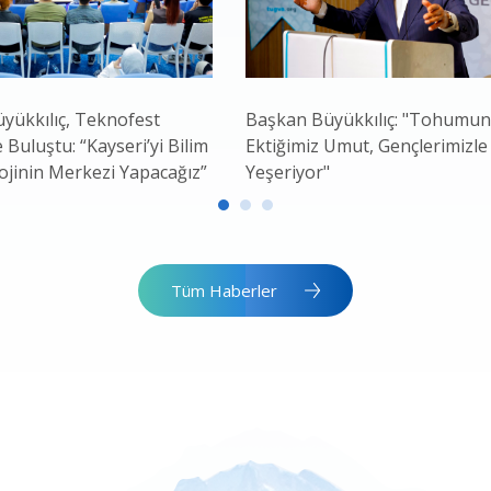
yükkılıç, Teknofest
Başkan Büyükkılıç: "Tohumu
e Buluştu: “Kayseri’yi Bilim
Ektiğimiz Umut, Gençlerimizle
ojinin Merkezi Yapacağız”
Yeşeriyor"
Tüm Haberler