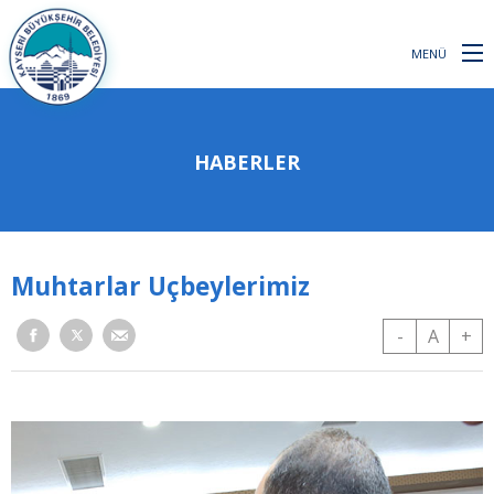
MENÜ
HABERLER
Muhtarlar Uçbeylerimiz
-
A
+