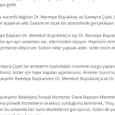
ya geldi.
n, karanfil dağıtan Dr. Necmiye Büyükkılıç ve Sümeyra Çiçek,
r dualarını aldı. Samimi ve sıcak bir atmosferde gerçekleşen
e Başkanı Dr. Memduh Büyükkılıç’ın eşi Dr. Necmiye Büyükkıl
ayrı ayrı selamları var, ellerinizden öpüyor. Hepinizin An
çirmenizi diliyorum. Sizlere neler yapsak azdır, sizler bizim 
Sümeyra Çiçek ise annelerin toplumdaki önemine vurgu yapara
etlisiniz, bizler için hayır kapıları açanlarsınız. Anneler Günü
şehir Belediye Başkanımız Dr. Memduh Büyükkılıç’a ve Dr.
ükşehir Belediyesi Sosyal Hizmetler Daire Başkanı Mehmet A
larına yönelik hizmetlerin aralıksız sürdüğünü belirterek, “Hoş
n bu anlamda her türlü desteklerini görüyoruz, sizleri de ya