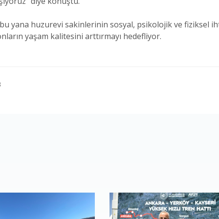
lışıyoruz” diye konuştu.
u yana huzurevi sakinlerinin sosyal, psikolojik ve fiziksel iht
onların yaşam kalitesini arttırmayı hedefliyor.
3