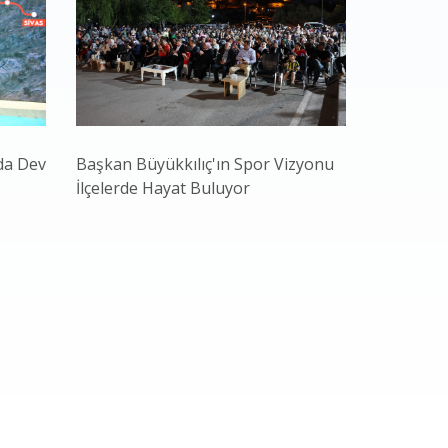
da Dev
Başkan Büyükkılıç'ın Spor Vizyonu
Başkan Bü
İlçelerde Hayat Buluyor
Gençliğiyl
ve Teknol