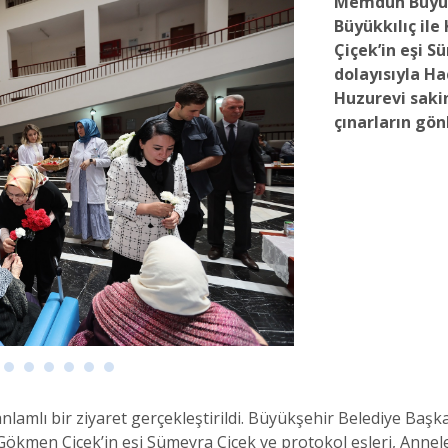
Memduh Büyükk
Büyükkılıç ile
Çiçek’in eşi 
dolayısıyla Ha
Huzurevi sakin
çınarların gön
nlamlı bir ziyaret gerçekleştirildi. Büyükşehir Belediye Başk
i Gökmen Çiçek’in eşi Sümeyra Çiçek ve protokol eşleri, Ann