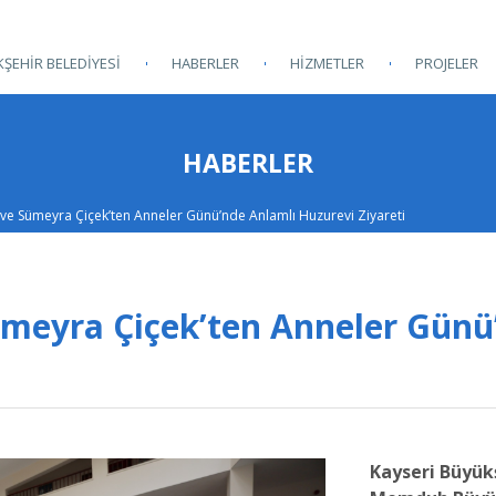
ŞEHİR BELEDİYESİ
HABERLER
HİZMETLER
PROJELER
HABERLER
 ve Sümeyra Çiçek’ten Anneler Günü’nde Anlamlı Huzurevi Ziyareti
ümeyra Çiçek’ten Anneler Günü
Kayseri Büyük