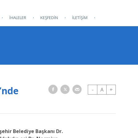
İHALELER
KEŞFEDİN
İLETİŞİM
’nde
-
A
+
şehir Belediye Başkanı Dr.