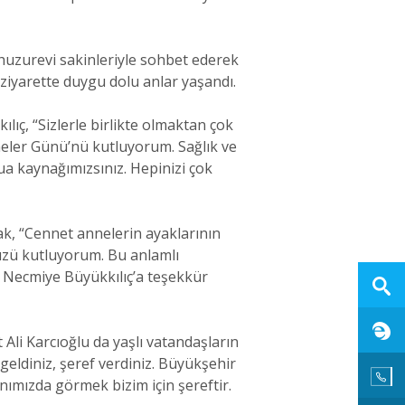
 huzurevi sakinleriyle sohbet ederek
 ziyarette duygu dolu anlar yaşandı.
ıç, “Sizlerle birlikte olmaktan çok
neler Günü’nü kutluyorum. Sağlık ve
dua kaynağımızsınız. Hepinizi çok
k, “Cennet annelerin ayaklarının
’nüzü kutluyorum. Bu anlamlı
 Necmiye Büyükkılıç’a teşekkür
li Karcıoğlu da yaşlı vatandaşların
 geldiniz, şeref verdiniz. Büyükşehir
nımızda görmek bizim için şereftir.