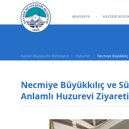
ANASAYFA
KAYSERİ BÜYÜK
Kayseri Büyükşehir Belediyesi
Haberler
Necmiye Büyükkılıç
Necmiye Büyükkılıç ve S
Anlamlı Huzurevi Ziyareti