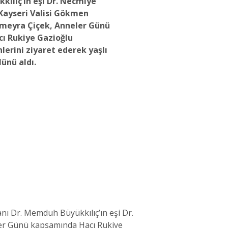
ılıç’ın eşi Dr. Necmiye
 Kayseri Valisi Gökmen
Sümeyra Çiçek, Anneler Günü
cı Rukiye Gazioğlu
lerini ziyaret ederek yaşlı
lünü aldı.
anı Dr. Memduh Büyükkılıç’ın eşi Dr.
eler Günü kapsamında Hacı Rukiye