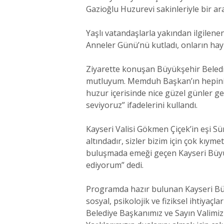
Gazioğlu Huzurevi sakinleriyle bir ara
Yaşlı vatandaşlarla yakından ilgilene
Anneler Günü’nü kutladı, onların hayı
Ziyarette konuşan Büyükşehir Belediy
mutluyum. Memduh Başkan’ın hepinize 
huzur içerisinde nice güzel günler ge
seviyoruz” ifadelerini kullandı.
Kayseri Valisi Gökmen Çiçek’in eşi 
altındadır, sizler bizim için çok kıym
buluşmada emeği geçen Kayseri Büyük
ediyorum” dedi.
Programda hazır bulunan Kayseri Büy
sosyal, psikolojik ve fiziksel ihtiyaç
Belediye Başkanımız ve Sayın Valimizi