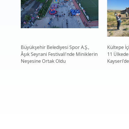
Büyükşehir Belediyesi Spor A.Ş.,
Kültepe İç
Âşık Seyrani Festivali'nde Miniklerin
11 Ülkeden
Neşesine Ortak Oldu
Kayseri’de