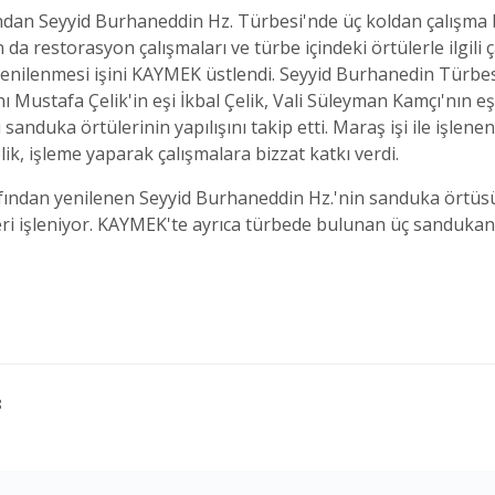
ndan Seyyid Burhaneddin Hz. Türbesi'nde üç koldan çalışma ba
da restorasyon çalışmaları ve türbe içindeki örtülerle ilgili ç
 yenilenmesi işini KAYMEK üstlendi. Seyyid Burhanedin Türbes
 Mustafa Çelik'in eşi İkbal Çelik, Vali Süleyman Kamçı'nın eş
 sanduka örtülerinin yapılışını takip etti. Maraş işi ile işl
ik, işleme yaparak çalışmalara bizzat katkı verdi.
ından yenilenen Seyyid Burhaneddin Hz.'nin sanduka örtüsüne 
eri işleniyor. KAYMEK'te ayrıca türbede bulunan üç sandukan
8