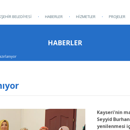
ŞEHİR BELEDİYESİ
HABERLER
HİZMETLER
PROJELER
HABERLER
zırlanıyor
nıyor
Kayseri'nin m
Seyyid Burhan
yenilenmesi iç