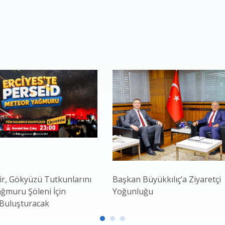
r, Gökyüzü Tutkunlarını
Başkan Büyükkılıç’a Ziyaretçi
ğmuru Şöleni İçin
Yoğunluğu
 Buluşturacak