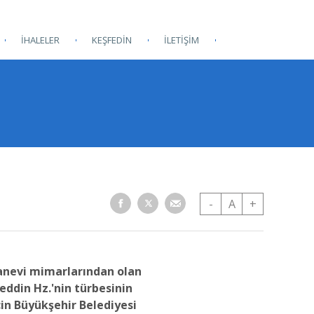
İHALELER
KEŞFEDİN
İLETİŞİM
-
A
+
anevi mimarlarından olan
eddin Hz.'nin türbesinin
in Büyükşehir Belediyesi