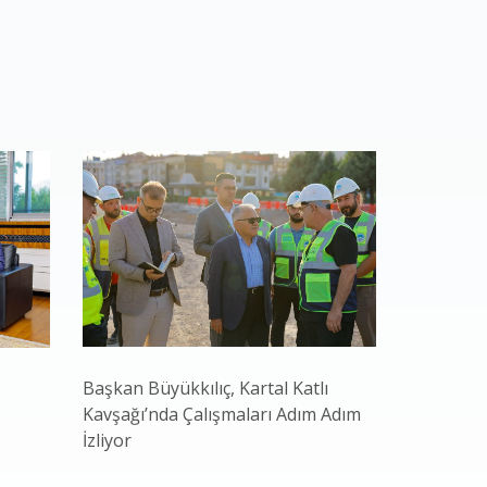
Başkan Büyükkılıç, Kartal Katlı
Kayseri B
Kavşağı’nda Çalışmaları Adım Adım
Hasadı Ba
İzliyor
Ekonomi