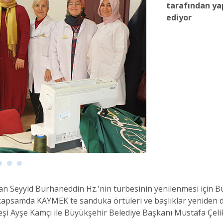
tarafından ya
ediyor
n Seyyid Burhaneddin Hz.'nin türbesinin yenilenmesi için B
kapsamda KAYMEK'te sanduka örtüleri ve başlıklar yeniden d
şi Ayşe Kamçı ile Büyükşehir Belediye Başkanı Mustafa Çelik'in