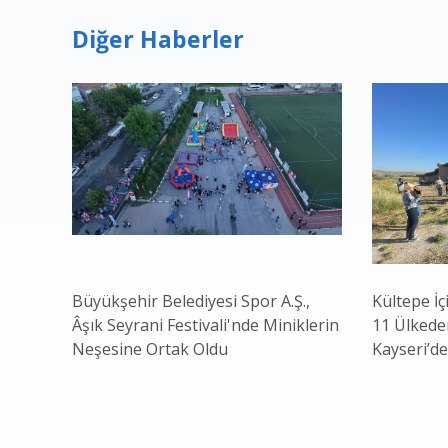
Diğer Haberler
Büyükşehir Belediyesi Spor A.Ş.,
Kültepe İç
Âşık Seyrani Festivali'nde Miniklerin
11 Ülkeden
Neşesine Ortak Oldu
Kayseri’de