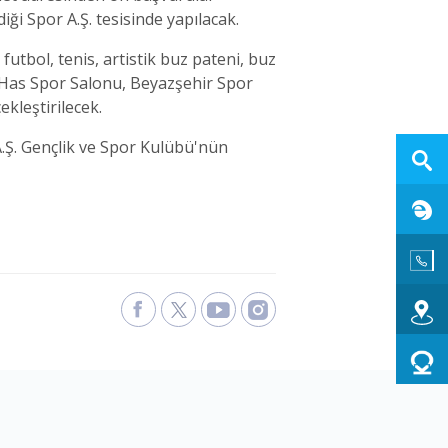
diği Spor A.Ş. tesisinde yapılacak.
utbol, tenis, artistik buz pateni, buz
ir Has Spor Salonu, Beyazşehir Spor
kleştirilecek.
A.Ş. Gençlik ve Spor Kulübü'nün