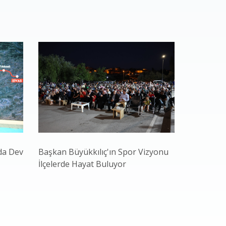
da Dev
Başkan Büyükkılıç'ın Spor Vizyonu
Başkan Bü
İlçelerde Hayat Buluyor
Gençliğiyl
ve Teknol