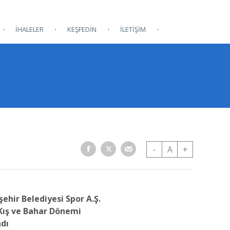
İHALELER
KEŞFEDİN
İLETİŞİM
-
A
+
ehir Belediyesi Spor A.Ş.
 Kış ve Bahar Dönemi
adı