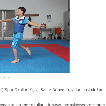
.Ş. Spor Okulları Kış ve Bahar Dönemi kayıtları başladı. Spo
fından açılan spor okulları için www.sporaskayseri.com inte