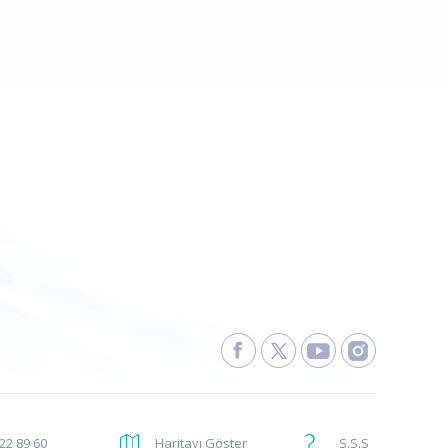
222 89 60
Haritayı Göster
S.S.S