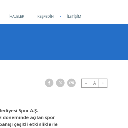
İHALELER
KEŞFEDİN
İLETİŞİM
-
A
+
ediyesi Spor A.Ş.
z döneminde açılan spor
anışı çeşitli etkinliklerle