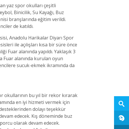
an yaz spor okulları çeşitli
ybol, Binicilik, Su Kayağı, Buz
si branşlarında eğitim verildi.
ciler de katıldı.
si, Anadolu Harikalar Diyarı Spor
ri ile açılışları kısa bir süre önce
ği Fuar alanında yapıldı. Yaklaşık 3
rıca Fuar alanında kurulan oyun
rencilere sucuk-ekmek ikramında da
 okullarının bu yıl bir rekor kırarak
lamında en iyi hizmeti vermek için
 desteklerinden dolayı teşekkür
ız devam edecek. Kış döneminde buz
 sporcu olarak devam edecek.