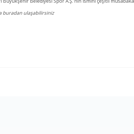
 Büyükşehir Belediyesi Spor A.Ş.'nin ismini çeşitli müsabaka
 buradan ulaşabilirsiniz