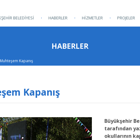
ŞEHİR BELEDİYESİ
HABERLER
HİZMETLER
PROJELER
HABERLER
n Muhteşem Kapanış
eşem Kapanış
Büyükşehir Bel
tarafından ya
okullarının kap