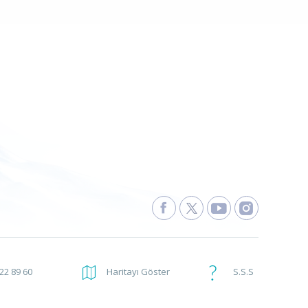
222 89 60
Haritayı Göster
S.S.S