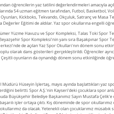
ndan öğrencilerin yaz tatilini değerlendirmeleri amacıyla açıl
llarında 54 uzman eğitmen tarafından, Futbol, Basketbol, Vole
 Oyunları, Kickboks, Tekvando, Okçuluk, Satranç ve Masa Teni
 Değerler Eğitimi de aldılar. Yaz spor okullarına engelli öğren
ümer Yüzme Havuzu ve Spor Kompleksi, Talas Toki Spor Tesi
azşehir Spor Kompleksi'nin yanı sıra Başakpınar Spor Tesisle
Merkezi'nde de açılan Yaz Spor Okulları'nın dönem sonu etkinli
 toplu olarak dans gösterileri gerçekleştirildi. Öğrenciler ay
. Çeşitli oyunların da oynandığı dönem sonu etkinliğinde öğ
 Müdürü Hüseyin İşlertaş, mayıs ayında başlattıkları yaz spor
diğini belirtti. Spor A.Ş.'nin Kayseri'deki çocuklara spor an
 konuda Büyükşehir Belediye Başkanımız Sayın Mustafa Çelik'e
aşarılı işler ortaya çıktı. Kış döneminde de spor okullarım
okullarımız da olacak. Yetenekli olan çocuklarımız müsabık