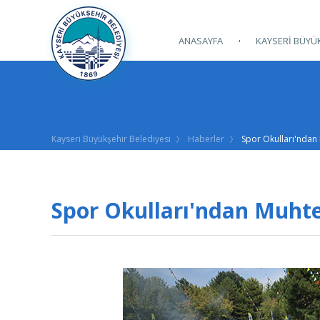
ANASAYFA
KAYSERİ BÜYÜK
Kayseri Büyükşehir Belediyesi
Haberler
Spor Okulları'nda
Spor Okulları'ndan Muht