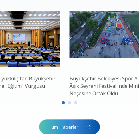
yükkılıç'tan Büyükşehir
Büyükşehir Belediyesi Spor A.Ş
ne “Eğitim” Vurgusu
Âşık Seyrani Festivali'nde Mini
Neşesine Ortak Oldu
Tüm Haberler