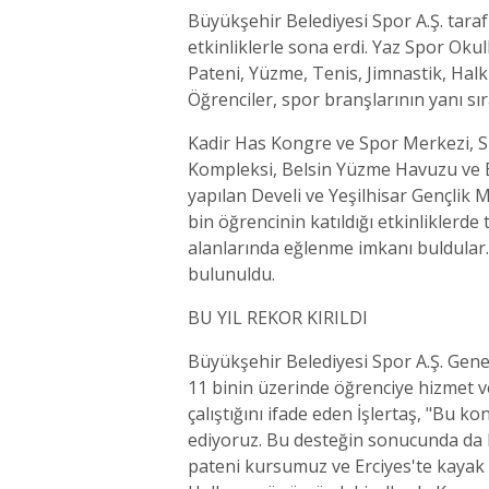
Büyükşehir Belediyesi Spor A.Ş. tarafı
etkinliklerle sona erdi. Yaz Spor Oku
Pateni, Yüzme, Tenis, Jimnastik, Halk
Öğrenciler, spor branşlarının yanı sıra
Kadir Has Kongre ve Spor Merkezi, S
Kompleksi, Belsin Yüzme Havuzu ve Bey
yapılan Develi ve Yeşilhisar Gençlik 
bin öğrencinin katıldığı etkinliklerde
alanlarında eğlenme imkanı buldular
bulunuldu.
BU YIL REKOR KIRILDI
Büyükşehir Belediyesi Spor A.Ş. Genel
11 binin üzerinde öğrenciye hizmet ver
çalıştığını ifade eden İşlertaş, "Bu
ediyoruz. Bu desteğin sonucunda da b
pateni kursumuz ve Erciyes'te kayak 