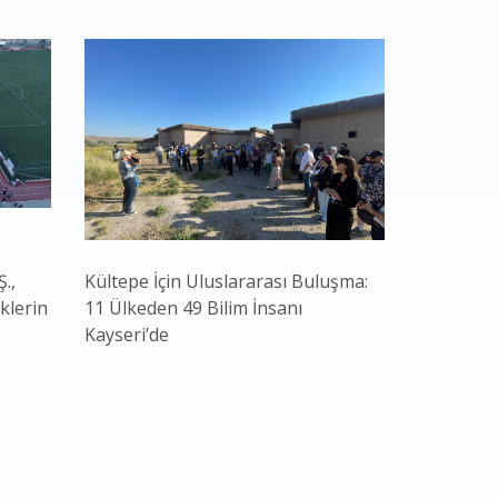
.,
Kültepe İçin Uluslararası Buluşma:
Başkan Bü
klerin
11 Ülkeden 49 Bilim İnsanı
Atılım: Şe
Kayseri’de