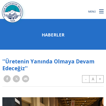
MENÜ
HABERLER
''Üretenin Yanında Olmaya Devam
Edeceğiz''
-
A
+