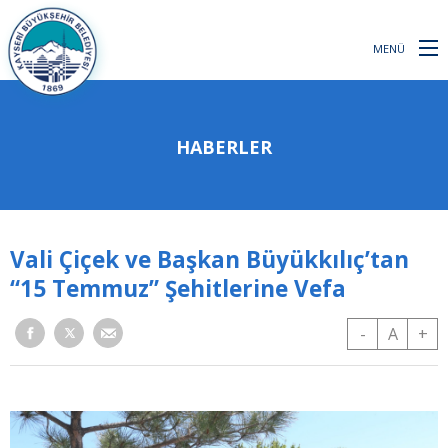
MENÜ
HABERLER
Vali Çiçek ve Başkan Büyükkılıç’tan
“15 Temmuz” Şehitlerine Vefa
-
A
+