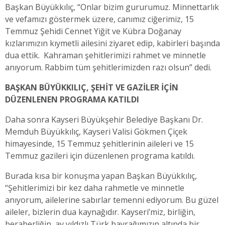
Başkan Büyükkılıç, “Onlar bizim gururumuz. Minnettarlık
ve vefamızı göstermek üzere, canımız ciğerimiz, 15
Temmuz Şehidi Cennet Yiğit ve Kübra Doğanay
kızlarımızın kıymetli ailesini ziyaret edip, kabirleri başında
dua ettik. Kahraman şehitlerimizi rahmet ve minnetle
anıyorum. Rabbim tüm şehitlerimizden razı olsun” dedi.
BAŞKAN BÜYÜKKILIÇ, ŞEHİT VE GAZİLER İÇİN
DÜZENLENEN PROGRAMA KATILDI
Daha sonra Kayseri Büyükşehir Belediye Başkanı Dr.
Memduh Büyükkılıç, Kayseri Valisi Gökmen Çiçek
himayesinde, 15 Temmuz şehitlerinin aileleri ve 15
Temmuz gazileri için düzenlenen programa katıldı.
Burada kısa bir konuşma yapan Başkan Büyükkılıç,
“Şehitlerimizi bir kez daha rahmetle ve minnetle
anıyorum, ailelerine sabırlar temenni ediyorum. Bu güzel
aileler, bizlerin dua kaynağıdır. Kayseri’miz, birliğin,
beraberliğin, ay yıldızlı Türk bayrağımızın altında bir