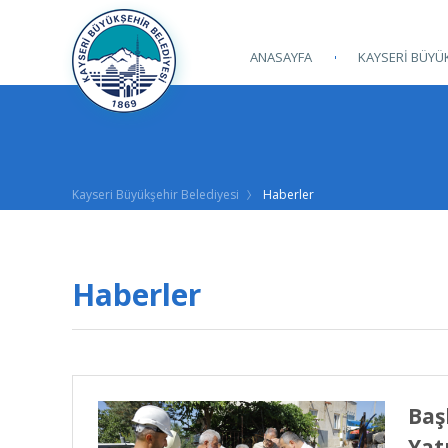
ANASAYFA
KAYSERİ BÜYÜK
Kayseri Büyükşehir Belediyesi
Haberler
Haberler
Baş
Yat