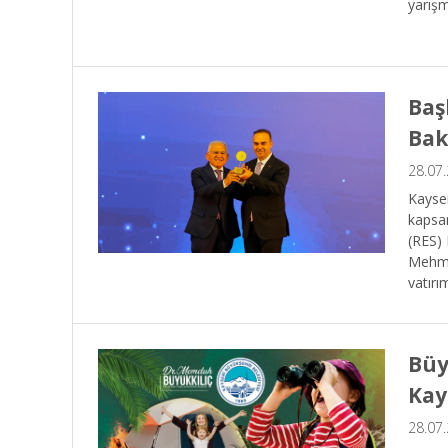
yarışm
Baş
Bak
28.07
Kayser
kapsam
(RES) 
Mehmet
yatırı
Büy
Kay
28.07