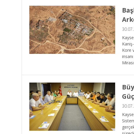
Baş
Ark
30.07
Kayser
Kaniş-
Kore v
insanı
Mirası
olmayı
Büy
Güç
30.07
Kayser
Sistem
gerçek
süreçl