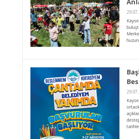
Anl
29.07
Kayser
buluşt
Merkez
huzuru
Baş
Bes
29.07
Kayser
ortaok
açıkla
deste
tarihl