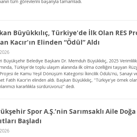
anın tüm görevlerini başarıyla tamamladı.
kan Büyükkılıç, Türkiye'de İlk Olan RES Pr
an Kacır'ın Elinden “Ödül” Aldı
.2026
i Büyükşehir Belediye Başkanı Dr. Memduh Büyükkılıç, 2025 Verimlilik
ında, Türkiye'de toplu ulaşım alanında ilk olma özelliğini taşıyan Rüzg
Projesi ile Kamu Yeşil Dönüşüm Kategorisi İkincilik Ödülü'nü, Sanayi 
 Fatih Kacır'ın elinden aldı. Başkan Büyükkılıç, "Türkiye'ye örnek ola
mlarımızı kararlılıkla sürdürüyoruz" dedi.
ükşehir Spor A.Ş.’nin Sarımsaklı Aile Doğ
ıtları Başladı
.2026