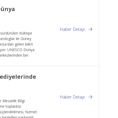
 Dünya
Haber Detayı
 sürdürülen Kültepe
rkeologlar ile Güney
ansa'dan gelen bilim
 tutuyor. UNESCO Dünya
erkezlerinden biri
lediyelerinde
Haber Detayı
e Mezarlık Bilgi
rme toplantısı
güçlendirilmesi, hizmet
 hedefleri paylaşıldı.