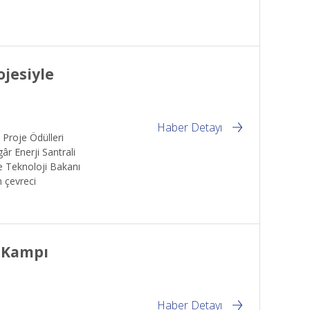
ojesiyle
Haber Detayı
 Proje Ödülleri
âr Enerji Santrali
ve Teknoloji Bakanı
n çevreci
a Kampı
Haber Detayı