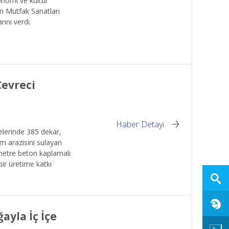
onomi ve kültür
an Mutfak Sanatları
ını verdi.
Çevreci
Haber Detayı
elerinde 385 dekar,
m arazisini sulayan
 metre beton kaplamalı
bir üretime katkı
ayla İç İçe