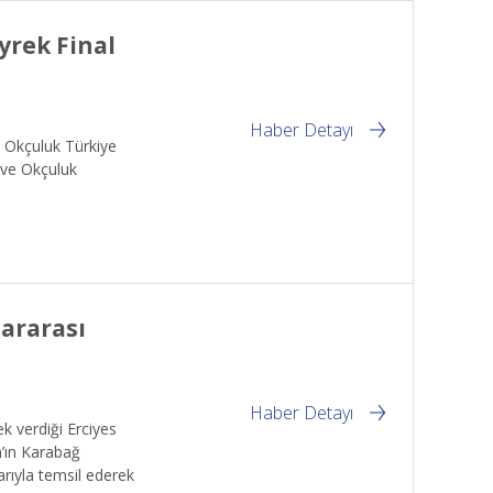
yrek Final
Haber Detayı
ı Okçuluk Türkiye
 ve Okçuluk
lararası
Haber Detayı
k verdiği Erciyes
’ın Karabağ
arıyla temsil ederek