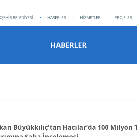
ŞEHİR BELEDİYESİ
HABERLER
HİZMETLER
PROJELER
HABERLER
kan Büyükkılıç’tan Hacılar’da 100 Milyon T
ırımına Saha İncelemesi