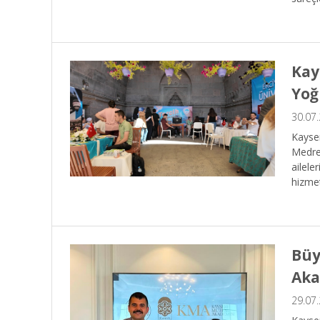
Kay
Yoğ
30.07
Kayse
Medres
ailele
hizmet
Büy
Aka
29.07