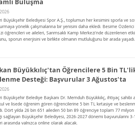
amlı Buluşma
.2026
i Büyükşehir Belediyesi Spor A.Ş., toplumun her kesimini sporla ve s
urmaya yönelik çalışmalarına bir yenisini daha ekledi. Besime Özderic
i öğrencileri ve aileleri, Sarımsaklı Kamp Merkezi'nde düzenlenen etk
nu, sporun enerjisini ve birlikte olmanın mutluluğunu bir arada yaşadı.
kan Büyükkılıç'tan Öğrencilere 5 Bin TL'lik
lenme Desteği: Başvurular 3 Ağustos'ta
.2026
i Büyükşehir Belediye Başkanı Dr. Memduh Büyükkılıç, ihtiyaç sahibi ail
ul ve lisede öğrenim gören öğrencilerine 5 bin TL kırtasiye ve beslenm
dı. Dört yılda 26 bin 651 aileden 50 bin 89 öğrenciye toplam 77 milyon
ği sağlayan Büyükşehir Belediyesi, 2026-2027 dönemi başvurularını 3
eri arasında yalnızca online olarak alacak.