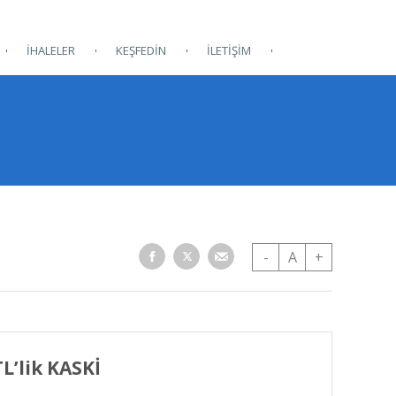
İHALELER
KEŞFEDİN
İLETİŞİM
-
A
+
L’lik KASKİ