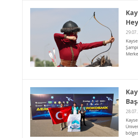
Kay
Hey
29.07
Kayser
Şampiy
Merkez
Kay
Baş
28.07
Kayser
Ünive
bölges