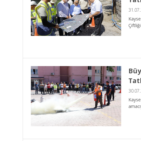
31.07
Kayser
Çiftli
Büy
Tat
30.07
Kayser
amacıy