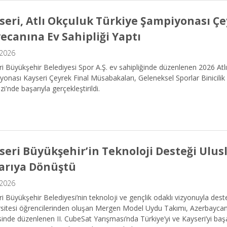
seri, Atlı Okçuluk Türkiye Şampiyonası Çe
ecanına Ev Sahipliği Yaptı
.2026
i Büyükşehir Belediyesi Spor A.Ş. ev sahipliğinde düzenlenen 2026 Atl
onası Kayseri Çeyrek Final Müsabakaları, Geleneksel Sporlar Binicilik
i'nde başarıyla gerçekleştirildi.
seri Büyükşehir’in Teknoloji Desteği Ulus
arıya Dönüştü
.2026
i Büyükşehir Belediyesi’nin teknoloji ve gençlik odaklı vizyonuyla deste
rsitesi öğrencilerinden oluşan Mergen Model Uydu Takımı, Azerbaycan
inde düzenlenen II. CubeSat Yarışması’nda Türkiye’yi ve Kayseri’yi baş