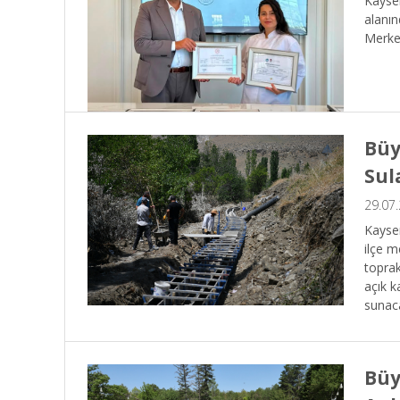
Kayser
alanın
Merkez
Büy
Sul
29.07
Kayser
ilçe m
toprak
açık k
sunac
Büy