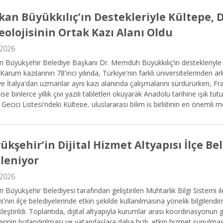
kan Büyükkılıç’ın Destekleriyle Kültepe,
eolojisinin Ortak Kazı Alanı Oldu
.2026
i Büyükşehir Belediye Başkanı Dr. Memduh Büyükkılıç’ın destekleriyle
Karum kazılarının 78'inci yılında, Türkiye'nin farklı üniversitelerinden a
e İtalya'dan uzmanlar aynı kazı alanında çalışmalarını sürdürürken, Fr
 ise binlerce yıllık çivi yazılı tabletleri okuyarak Anadolu tarihine ışık
 Geçici Listesi'ndeki Kültepe, uluslararası bilim iş birliğinin en önemli m
 sürdürüyor.
ükşehir’in Dijital Hizmet Altyapısı İlçe Be
leniyor
.2026
i Büyükşehir Belediyesi tarafından geliştirilen Muhtarlık Bilgi Sistemi il
i'nin ilçe belediyelerinde etkin şekilde kullanılmasına yönelik bilgilendi
leştirildi. Toplantıda, dijital altyapıyla kurumlar arası koordinasyonun 
erinin hızlandırılması ve vatandaşlara daha hızlı, etkin hizmet sunulması