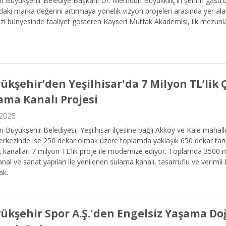
i Büyükşehir Belediye Başkanı Dr. Memduh Büyükkılıç’ın şehrin gastr
daki marka değerini artırmaya yönelik vizyon projeleri arasında yer al
i bünyesinde faaliyet gösteren Kayseri Mutfak Akademisi, ilk mezunlar
ükşehir’den Yeşilhisar'da 7 Milyon TL’lik 
ama Kanalı Projesi
.2026
i Büyükşehir Belediyesi, Yeşilhisar ilçesine bağlı Akköy ve Kale mahall
erkezinde ise 250 dekar olmak üzere toplamda yaklaşık 650 dekar tarı
 kanalları 7 milyon TL’lik proje ile modernize ediyor. Toplamda 3500
anal ve sanat yapıları ile yenilenen sulama kanalı, tasarruflu ve verimli 
ak.
ükşehir Spor A.Ş.'den Engelsiz Yaşama Doğ