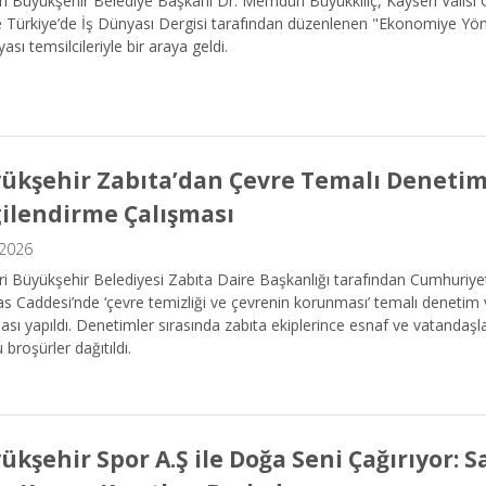
i Büyükşehir Belediye Başkanı Dr. Memduh Büyükkılıç, Kayseri Valisi
te Türkiye’de İş Dünyası Dergisi tarafından düzenlenen "Ekonomiye Yön
yası temsilcileriyle bir araya geldi.
ükşehir Zabıta’dan Çevre Temalı Denetim
gilendirme Çalışması
.2026
i Büyükşehir Belediyesi Zabıta Daire Başkanlığı tarafından Cumhuriye
vas Caddesi’nde ‘çevre temizliği ve çevrenin korunması’ temalı denetim 
ası yapıldı. Denetimler sırasında zabıta ekiplerince esnaf ve vatandaşla
 broşürler dağıtıldı.
ükşehir Spor A.Ş ile Doğa Seni Çağırıyor: S