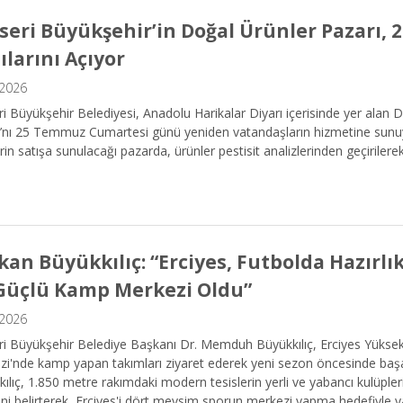
seri Büyükşehir’in Doğal Ürünler Pazarı,
ılarını Açıyor
.2026
i Büyükşehir Belediyesi, Anadolu Harikalar Diyarı içerisinde yer alan 
’nı 25 Temmuz Cumartesi günü yeniden vatandaşların hizmetine sunuyor
rin satışa sunulacağı pazarda, ürünler pestisit analizlerinden geçirilere
kan Büyükkılıç: “Erciyes, Futbolda Hazırl
Güçlü Kamp Merkezi Oldu”
.2026
i Büyükşehir Belediye Başkanı Dr. Memduh Büyükkılıç, Erciyes Yüksek
i'nde kamp yapan takımları ziyaret ederek yeni sezon öncesinde başarı d
ılıç, 1.850 metre rakımdaki modern tesislerin yerli ve yabancı kulüpler
ini belirterek, Erciyes'i dört mevsim sporun merkezi yapma hedefiyle ya