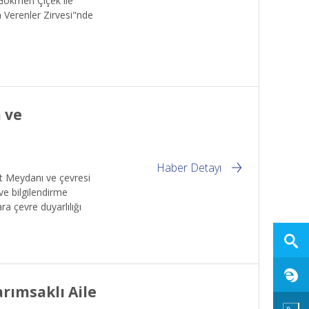
 Gökmen Çiçek ile
 Verenler Zirvesi"nde
 ve
Haber Detayı
t Meydanı ve çevresi
ve bilgilendirme
ra çevre duyarlılığı
arımsaklı Aile