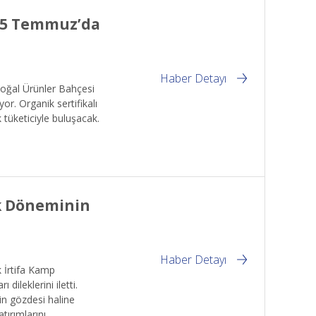
 25 Temmuz’da
Haber Detayı
Doğal Ürünler Bahçesi
. Organik sertifikalı
k tüketiciyle buluşacak.
ık Döneminin
Haber Detayı
 İrtifa Kamp
ileklerini iletti.
in gözdesi haline
tırımlarını