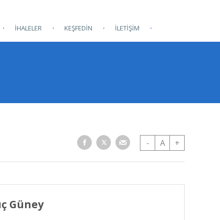
İHALELER
KEŞFEDİN
İLETİŞİM
-
A
+
lıç Güney