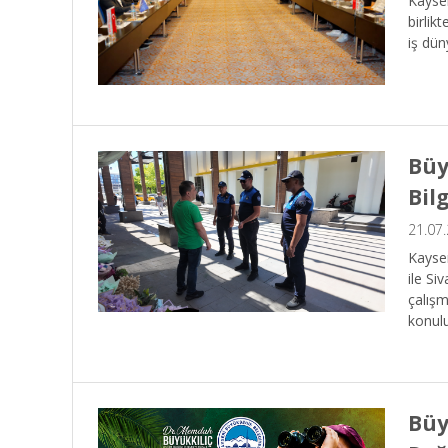
Kayser
birlik
iş dün
Büy
Bil
21.07
Kayser
ile Si
çalışm
konulu
Büy