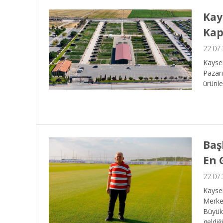
Kay
Kap
22.07
Kayser
Pazarı
ürünle
Baş
En 
22.07
Kayser
Merkez
Büyükk
geldiğ