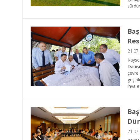
sürdür
Baş
Res
21.07
Kayser
Danişm
çevre 
geçiri
ihya e
Baş
Dün
21.07