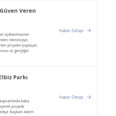
a Güven Veren
Haber Detayı
ın açıklanmasının
imden teknolojiye,
ilen projeleri paylaşan
sporun ve gençliğin
Elbiz Parkı
Haber Detayı
ri kapsamında baba
leyerek projede
elediye Başkanı Adem