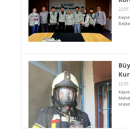
22.07
Kayse
Başkan
Büy
Kur
22.07
Kayser
Mahall
sırası