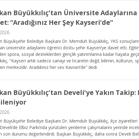
kan Büyükkılıç’tan Üniversite Adayların
et: “Aradığınız Her Şey Kayseri’de”
.2026
i Büyükşehir Belediye Başkanı Dr. Memduh Büyükkılıç, YKS sonuçların
an üniversite adaylarını öğrenci dostu şehir Kayseri’ye davet etti. Eğit
den spora, sosyal desteklerden gençlik yatırımlarına kadar hayata geçir
ılıç, “Kayseri artık sadece sanayi ve ticaretin değil; bilimin, kültürün, 
en merkezidir. Aradığınız her şey Kayseri’de” dedi.
kan Büyükkılıç’tan Develi’ye Yakın Takip: 
ileniyor
.2026
i Büyükşehir Belediye Başkanı Dr. Memduh Büyükkılıç, ilçe ziyaretle
Develi’de Elbiz Parkı’nda yürütülen yenileme çalışmalarını yerinde ince
en son durumu değerlendirdi. Başkan Büyükkılıç, daha sonra Develi B