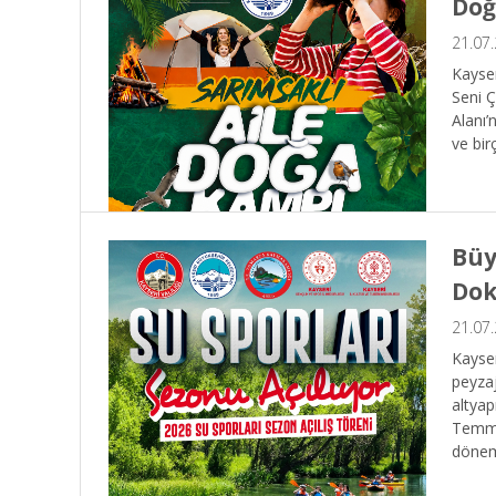
Doğ
21.07
Kayser
Seni Ç
Alanı’
ve bir
Büy
Dok
21.07
Kayser
peyzaj
altyap
Temmuz
dönem