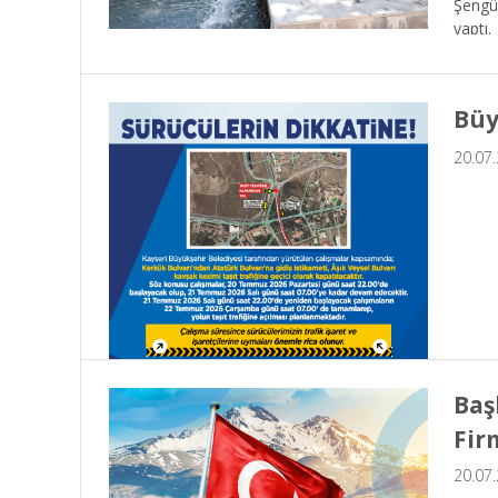
Şengül
yaptı.
Büy
20.07
Baş
Fir
20.07