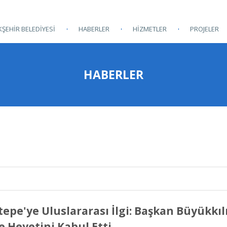
ŞEHİR BELEDİYESİ
HABERLER
HİZMETLER
PROJELER
HABERLER
tepe'ye Uluslararası İlgi: Başkan Büyükkı
e Heyetini Kabul Etti