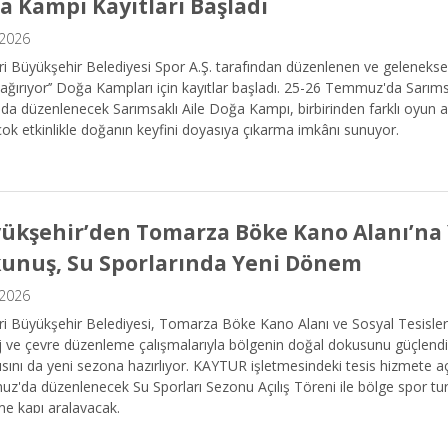
a Kampı Kayıtları Başladı
.2026
i Büyükşehir Belediyesi Spor A.Ş. tarafından düzenlenen ve geleneksel
ağırıyor’’ Doğa Kampları için kayıtlar başladı. 25-26 Temmuz'da Sarım
nda düzenlenecek Sarımsaklı Aile Doğa Kampı, birbirinden farklı oyun a
çok etkinlikle doğanın keyfini doyasıya çıkarma imkânı sunuyor.
ükşehir’den Tomarza Böke Kano Alanı’na 
unuş, Su Sporlarında Yeni Dönem
.2026
i Büyükşehir Belediyesi, Tomarza Böke Kano Alanı ve Sosyal Tesisleri'
 ve çevre düzenleme çalışmalarıyla bölgenin doğal dokusunu güçlendir
ısını da yeni sezona hazırlıyor. KAYTUR işletmesindeki tesis hizmete aç
'da düzenlenecek Su Sporları Sezonu Açılış Töreni ile bölge spor tur
e kapı aralayacak.