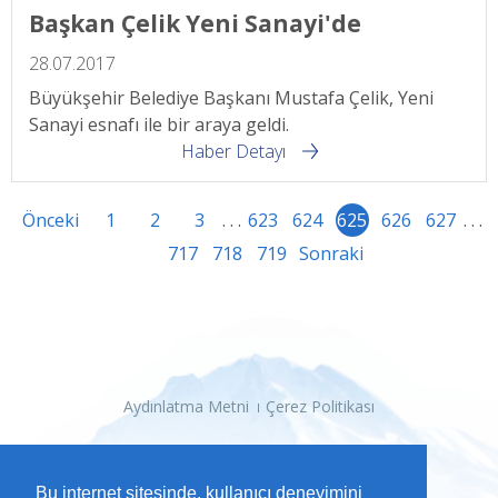
Başkan Çelik Yeni Sanayi'de
28.07.2017
Büyükşehir Belediye Başkanı Mustafa Çelik, Yeni
Sanayi esnafı ile bir araya geldi.
Haber Detayı
Önceki
1
2
3
. . .
623
624
625
626
627
. . .
717
718
719
Sonraki
Aydınlatma Metni
Çerez Politikası
Bu internet sitesinde, kullanıcı deneyimini