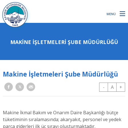
MENÜ
MAKINE İŞLETMELERI ŞUBE MÜDÜRLÜĞÜ
Makine İşletmeleri Şube Müdürlüğü
-
A
+
Makine İkmal Bakım ve Onarım Daire Başkanlığı bütçe
tüketiminin sıralamasında; akaryakıt, personel ve yedek
parça giderleri ilk üç sırayı oluşturmaktadır.