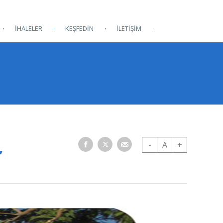
İHALELER
KEŞFEDİN
İLETİŞİM
,
-
A
+