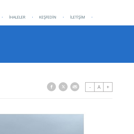
İHALELER
KEŞFEDİN
İLETİŞİM
-
A
+