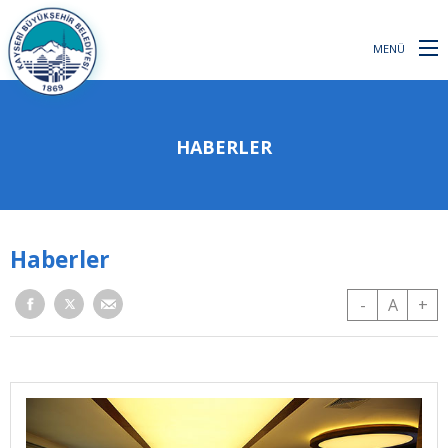
MENÜ
HABERLER
Haberler
-
A
+