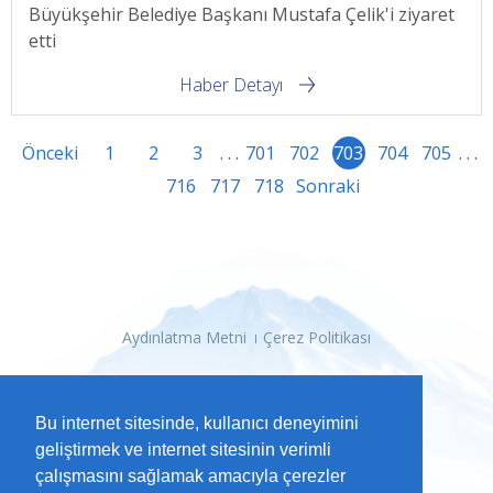
Büyükşehir Belediye Başkanı Mustafa Çelik'i ziyaret
etti
Haber Detayı
Önceki
1
2
3
. . .
701
702
703
704
705
. . .
716
717
718
Sonraki
Aydınlatma Metni
Çerez Politikası
Bu internet sitesinde, kullanıcı deneyimini
geliştirmek ve internet sitesinin verimli
çalışmasını sağlamak amacıyla çerezler