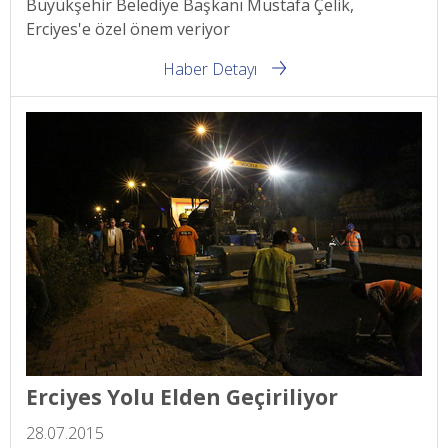
Büyükşehir Belediye Başkanı Mustafa Çelik,
Erciyes'e özel önem veriyor
Haber Detayı
Erciyes Yolu Elden Geçiriliyor
28.07.2015