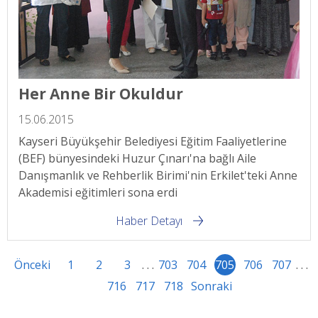
Her Anne Bir Okuldur
15.06.2015
Kayseri Büyükşehir Belediyesi Eğitim Faaliyetlerine
(BEF) bünyesindeki Huzur Çınarı'na bağlı Aile
Danışmanlık ve Rehberlik Birimi'nin Erkilet'teki Anne
Akademisi eğitimleri sona erdi
Haber Detayı
Önceki
1
2
3
. . .
703
704
705
706
707
. . .
716
717
718
Sonraki