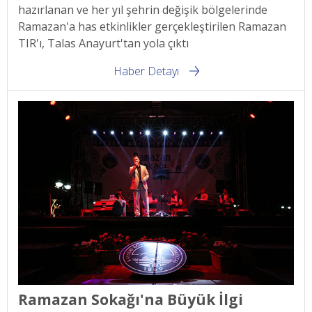
hazırlanan ve her yıl şehrin değişik bölgelerinde
Ramazan'a has etkinlikler gerçekleştirilen Ramazan
TIR'ı, Talas Anayurt'tan yola çıktı
Haber Detayı
Ramazan Sokağı'na Büyük İlgi