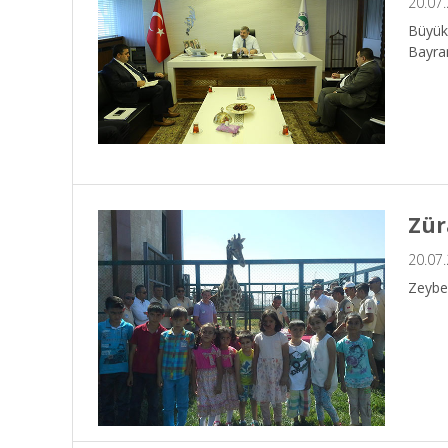
20.07
Büyükş
Bayra
Zür
20.07
Zeybek