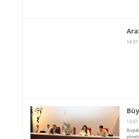
Ara
14.07
Büy
13.07
Büyükş
yönet