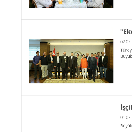
"Ek
02.07
Türkiy
Büyükş
İşç
01.07
Büyükş