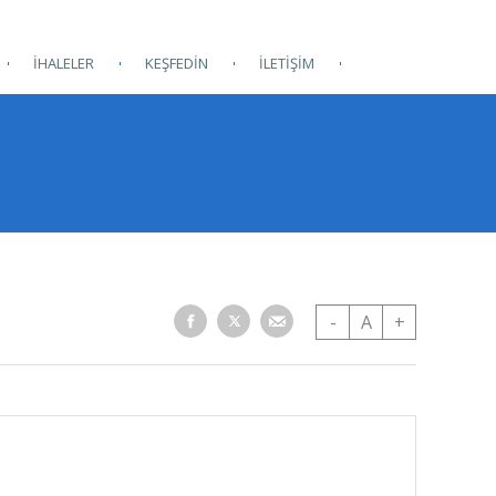
İHALELER
KEŞFEDİN
İLETİŞİM
-
A
+