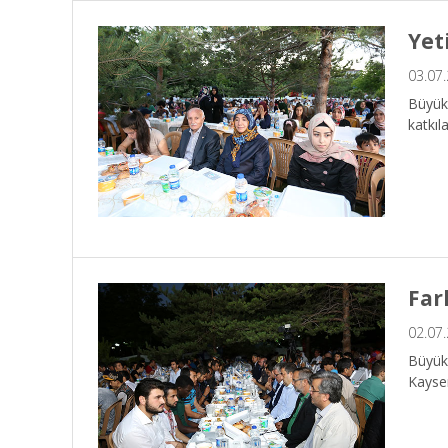
Yet
03.07
Büyükş
katkıl
Far
02.07
Büyükş
Kayser