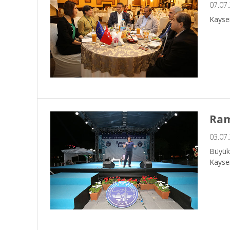
07.07
Kayser
Ram
03.07
Büyükş
Kayser