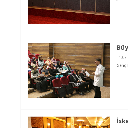
Büy
11.07
Genç 
İsk