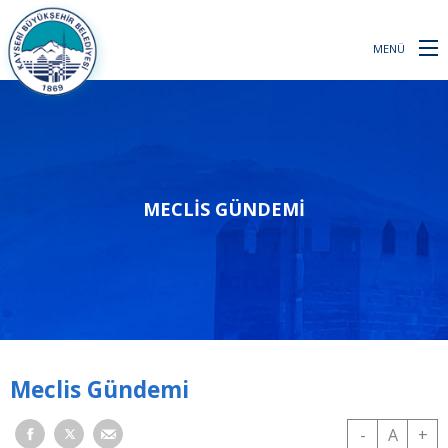
MENÜ
MECLIS GÜNDEMI
Meclis Gündemi
-
A
+