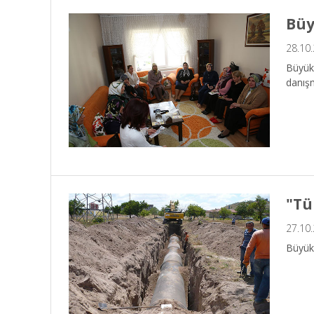
Büy
28.10
Büyükş
danışm
"Tü
27.10
Büyükş