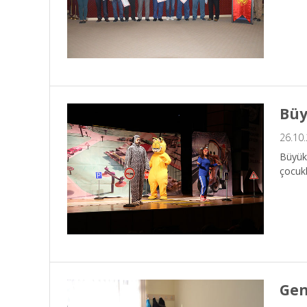
Büy
26.10
Büyükş
çocukl
Gen