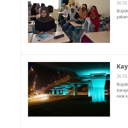
26.10
Büyükş
yabanc
Kay
26.10
Büyükş
Karayo
renk k