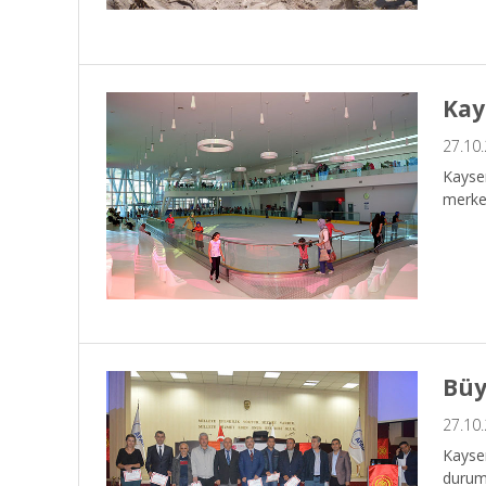
Kay
27.10
Kayser
merkez
Büy
27.10
Kayser
durum 