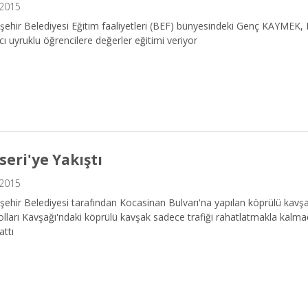
.2015
ehir Belediyesi Eğitim faaliyetleri (BEF) bünyesindeki Genç KAYMEK,
ı uyruklu öğrencilere değerler eğitimi veriyor
seri'ye Yakıştı
.2015
ehir Belediyesi tarafından Kocasinan Bulvarı'na yapılan köprülü kavşak
lları Kavşağı'ndaki köprülü kavşak sadece trafiği rahatlatmakla kalmad
attı