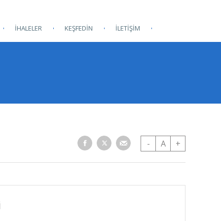
İHALELER
KEŞFEDİN
İLETİŞİM
-
A
+
i