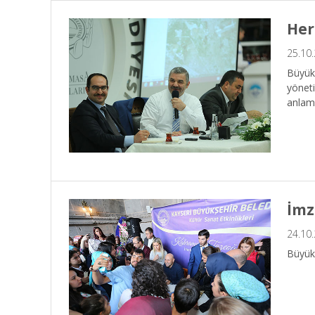
Her
25.10
Büyükş
yöneti
anlamd
İmz
24.10
Büyükş