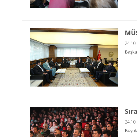
MÜS
24.10
Başka
Sıra
24.10
Büyükş